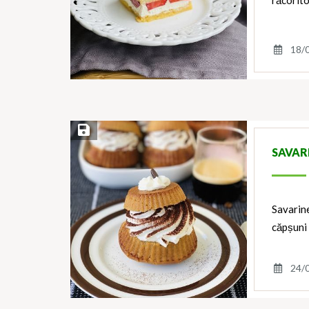
răcorito
18/
Save Recipe
SAVAR
Savarine
căpșuni 
24/