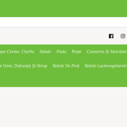
upe Creme, Ciorbe
Salate
Paste
Pește
Conserve Și Murătur
De Gem, Dulceață Și Sirop
Rețete De Post
Rețete Lactovegetarie