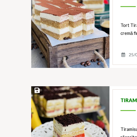
Tort Tir
cremă f
25/
Save Recipe
TIRAM
Tiramisu