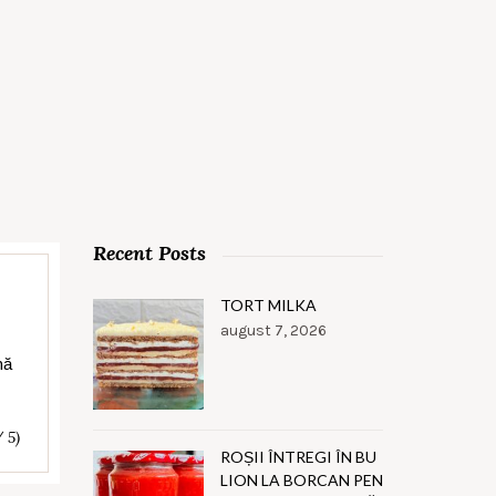
Recent Posts
TORT MILKA
august 7, 2026
mă
/ 5)
ROȘII ÎNTREGI ÎN BU
LION LA BORCAN PEN