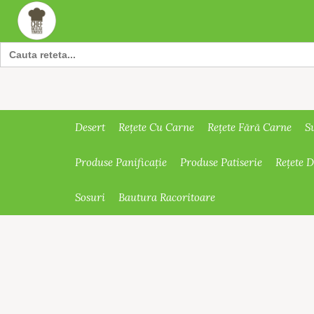
Search
for:
Desert
Rețete Cu Carne
Rețete Fără Carne
S
Produse Panificație
Produse Patiserie
Rețete 
Sosuri
Bautura Racoritoare