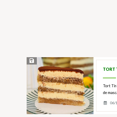
Save Recipe
TORT 
Tort Ti
de masca
06/