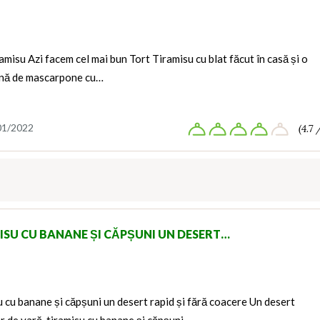
amisu Azi facem cel mai bun Tort Tiramisu cu blat făcut în casă și o
ină de mascarpone cu…
01/2022
(4.7 
ISU CU BANANE ȘI CĂPȘUNI UN DESERT…
 cu banane și căpșuni un desert rapid și fără coacere Un desert