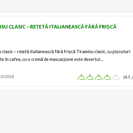
ISU CLASIC – REȚETĂ ITALIANEASCĂ FĂRĂ FRIȘCĂ
 clasic – rețetă italianească fără frișcă Tiramisu clasic, cu pișcoturi
te în cafea, cu o cremă de mascarpone este desertul…
10/2018
(4.3 