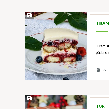
Save Recipe
TIRAM
Tiramisu
pădure 
29/
Save Recipe
TORT 