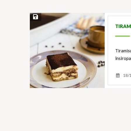
Save Recipe
TIRAM
Tiramisu
însiropa
18/