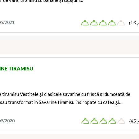
r de vară, tiramisu cu banane și căpșuni…
05/2021
(4.6 
INE TIRAMISU
 tiramisu Vestitele și clasicele savarine cu frișcă și dumceată de
sau transformat în Savarine tiramisu însiropate cu cafea și…
09/2020
(4.5 