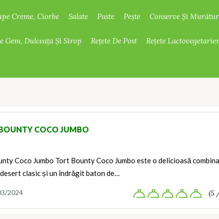
upe Creme, Ciorbe
Salate
Paste
Pește
Conserve Și Murătur
De Gem, Dulceață Și Sirop
Rețete De Post
Rețete Lactovegetarie
BOUNTY COCO JUMBO
unty Coco Jumbo Tort Bounty Coco Jumbo este o delicioasă combina
 desert clasic și un îndrăgit baton de…
03/2024
(5 