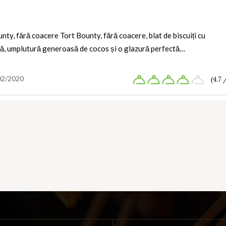
nty, fără coacere Tort Bounty, fără coacere, blat de biscuiți cu
tă, umplutură generoasă de cocos și o glazură perfectă…
02/2020
(4.7 