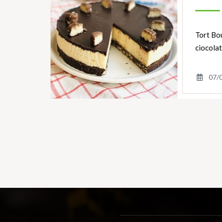
Tort Bou
ciocola
07/