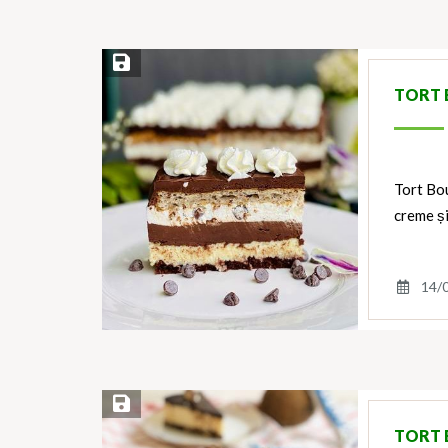
Save Recipe
TORT 
Tort Bou
creme și
14/
Save Recipe
TORT 