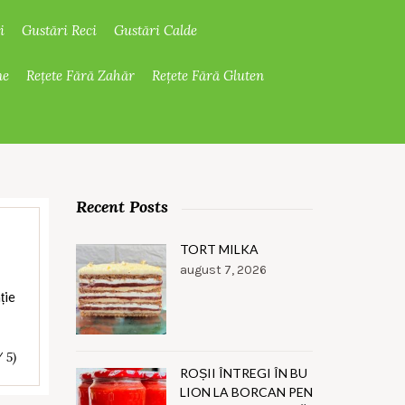
i
Gustări Reci
Gustări Calde
ne
Rețete Fără Zahăr
Rețete Fără Gluten
Recent Posts
TORT MILKA
august 7, 2026
ție
/ 5)
ROȘII ÎNTREGI ÎN BU
LION LA BORCAN PEN