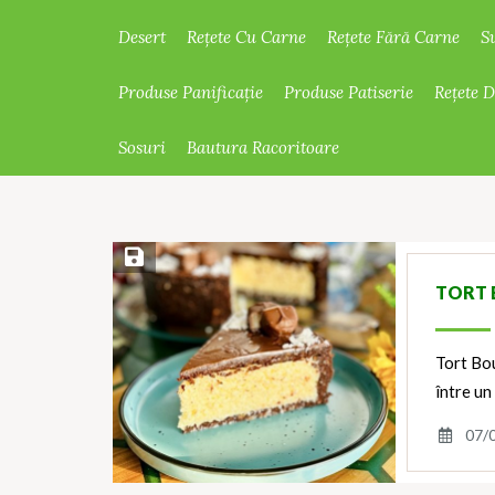
Desert
Rețete Cu Carne
Rețete Fără Carne
S
Produse Panificație
Produse Patiserie
Rețete 
Sosuri
Bautura Racoritoare
Save Recipe
TORT 
Tort Bo
între un
07/