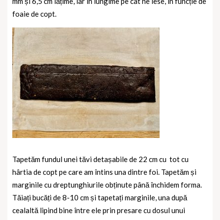
mm și 6,5 cm lățime, iar în lungime pe cat ne iese, în funcție de
foaie de copt.
Tapetăm fundul unei tăvi detașabile de 22 cm cu
tot cu
hârtia de copt pe care am întins una dintre foi. Tapetăm și
marginile cu dreptunghiurile obținute până închidem forma.
Tăiați bucăți de 8-10 cm și tapetați marginile, una după
cealaltă lipind bine între ele prin presare cu dosul unui