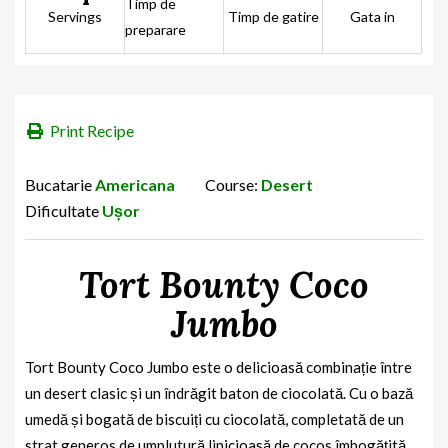
Timp de
Servings
Timp de gatire
Gata in
preparare
Print Recipe
Bucatarie
Americana
Course:
Desert
Dificultate
Ușor
Tort Bounty Coco
Jumbo
Tort Bounty Coco Jumbo este o delicioasă combinație între
un desert clasic și un îndrăgit baton de ciocolată. Cu o bază
umedă și bogată de biscuiți cu ciocolată, completată de un
strat generos de umplutură lipicioasă de cocos îmbogățită