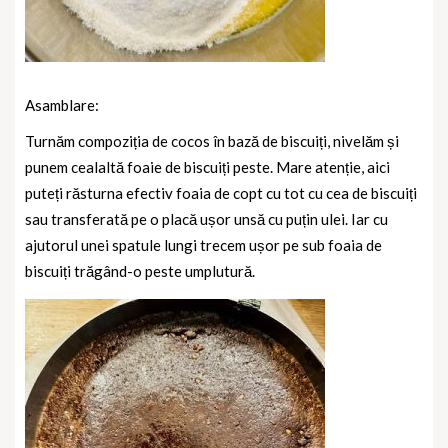
Asamblare:
Turnăm compoziția de cocos în bază de biscuiți, nivelăm și
punem cealaltă foaie de biscuiți peste. Mare atenție, aici
puteți răsturna efectiv foaia de copt cu tot cu cea de biscuiți
sau transferată pe o placă ușor unsă cu puțin ulei. Iar cu
ajutorul unei spatule lungi trecem ușor pe sub foaia de
biscuiți trăgând-o peste umplutură.