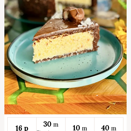
30
m
10
40
16 p
m
m