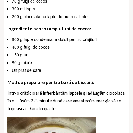
70 g fulgi de cocos
300 ml lapte
200 g ciocolată cu lapte de bună calitate
Ingrediente pentru umplutură de cocos:
800 g lapte condensat îndulcit pentru prăjituri
400 g fulgi de cocos
150 g unt
80 g miere
Un praf de sare
Mod de preparare pentru bază de biscuiți:
Într-o crăticioară înfierbântăm laptele și adăugăm ciocolata
în el. Lăsăm 2-3 minute după care amestecăm energic să se
topească. Dăm deoparte.