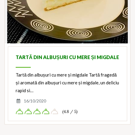
TARTĂ DIN ALBUȘURI CU MERE ȘI MIGDALE
Tartă din albușuri cu mere și migdale Tartă fragedă
și aromată din albușuri cu mere și migdale, un deliciu
rapid si…
16/10/2020
(4.8 / 5)