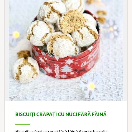
BISCUIȚI CRĂPAȚI CU NUCI FĂRĂ FĂINĂ
Biscuiți crăpați cu nuci fără făină Aceste biscuiți