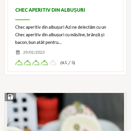
CHEC APERITIV DIN ALBUȘURI
Chec aperitiv din albușuri Azi ne delectăm cu un
Chec aperitiv din albușuri cu măsline, brânză și
bacon, bun atât pentru…
29/01/2023
(4.5 / 5)
Save Recipe