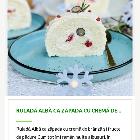
RULADĂ ALBĂ CA ZĂPADA CU CREMĂ DE…
Ruladă Albă ca zăpada cu cremă de brânză și fructe
de pădure Cum tot îmi ramân multe albușuri, în