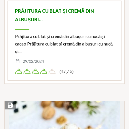
PRĂJITURA CU BLAT ȘI CREMĂ DIN
ALBUȘURI…
Prăjitura cu blat și cremă din albușuri cu nucă și
cacao Prăjitura cu blat și cremă din albușuri cu nucă
și…
29/02/2024
(4.7 / 5)
Save Recipe