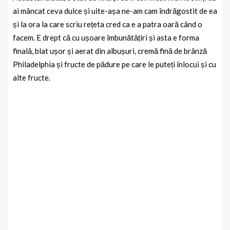
ai mâncat ceva dulce și uite-așa ne-am cam îndrăgostit de ea
și la ora la care scriu rețeta cred ca e a patra oară când o
facem. E drept că cu ușoare îmbunătățiri și asta e forma
finală, blat ușor și aerat din albușuri, cremă fină de brânză
Philadelphia și fructe de pădure pe care le puteți înlocui și cu
alte fructe.