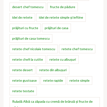
desert chef tomescu
fructe de pădure
idei de retete
idei de retete simple și ieftine
prăjituri cu fructe
prăjituri de casa
prăjituri de casa tomescu
retete chef nicolaie tomescu
retete chef tomescu
retete chefi la cutite
retete cu albușuri
retete desert
retete din albușuri
retete gustoase
retete rapide
retete simple
retete testate
Ruladă Albă ca zăpada cu cremă de brânză și fructe de