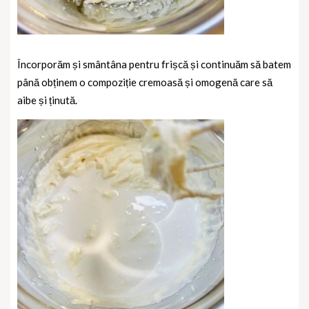
Încorporăm și smântâna pentru frișcă și continuăm să batem
până obținem o compoziție cremoasă și omogenă care să
aibe și ținută.