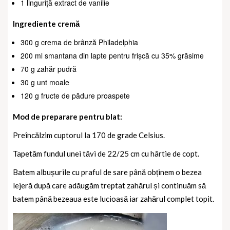
1 linguriță extract de vanilie
Ingrediente cremă
300 g crema de brânză Philadelphia
200 ml smantana din lapte pentru frișcă cu 35% grăsime
70 g zahăr pudră
30 g unt moale
120 g fructe de pădure proaspete
Mod de preparare pentru blat:
Preîncălzim cuptorul la 170 de grade Celsius.
Tapetăm fundul unei tăvi de 22/25 cm cu hârtie de copt.
Batem albușurile cu praful de sare până obținem o bezea
lejeră după care adăugăm treptat zahărul și continuăm să
batem până bezeaua este lucioasă iar zahărul complet topit.