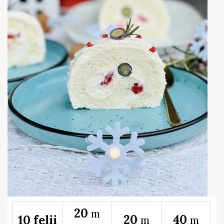
20
m
20
40
10 felii
m
m