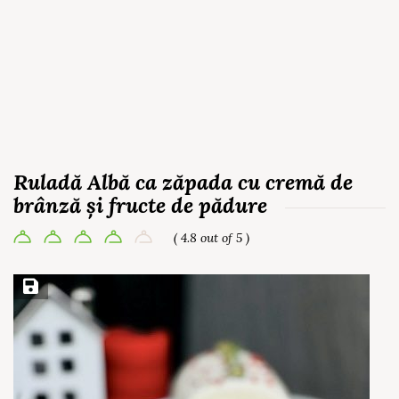
Ruladă Albă ca zăpada cu cremă de
brânză și fructe de pădure
( 4.8 out of 5 )
Save Recipe