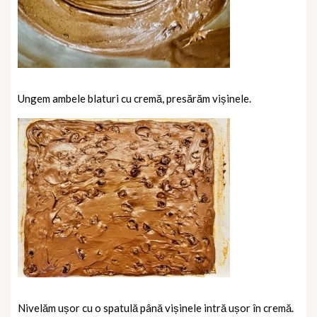
Ungem ambele blaturi cu cremă, presărăm vișinele.
Nivelăm ușor cu o spatulă până vișinele intră ușor în cremă.