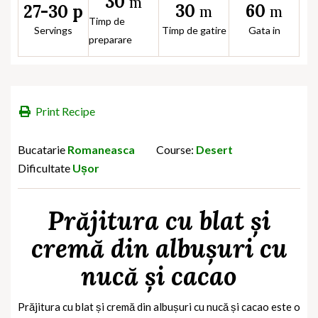
30
m
30
60
27-30 p
m
m
Timp de
Servings
Timp de gatire
Gata in
preparare
Print Recipe
Bucatarie
Romaneasca
Course:
Desert
Dificultate
Ușor
Prăjitura cu blat și
cremă din albușuri cu
nucă și cacao
Prăjitura cu blat și cremă din albușuri cu nucă și cacao este o