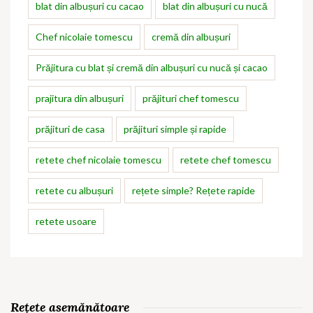
blat din albușuri cu cacao
blat din albușuri cu nucă
Chef nicolaie tomescu
cremă din albușuri
Prăjitura cu blat și cremă din albușuri cu nucă și cacao
prajitura din albușuri
prăjituri chef tomescu
prăjituri de casa
prăjituri simple și rapide
retete chef nicolaie tomescu
retete chef tomescu
retete cu albușuri
rețete simple? Rețete rapide
retete usoare
Rețete asemănătoare