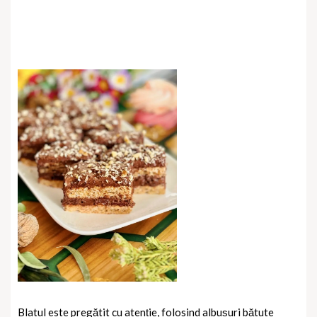
Blatul este pregătit cu atenție, folosind albușuri bătute