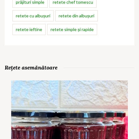
prăjituri simple
retete chef tomescu
retete cu albușuri
retete din albușuri
retete ieftine
retete simple și rapide
Rețete asemănătoare