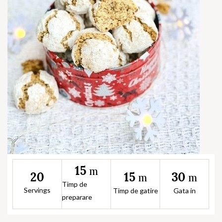
15
m
15
30
20
m
m
Timp de
Servings
Timp de gatire
Gata in
preparare