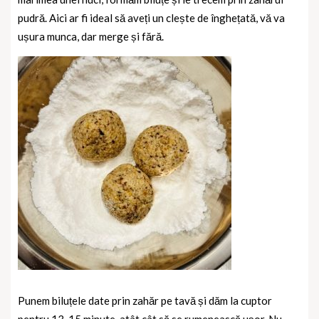
pudră. Aici ar fi ideal să aveți un clește de înghețată, vă va
ușura munca, dar merge și fără.
Punem biluțele date prin zahăr pe tavă și dăm la cuptor
pentru 13-15 minute, atât cât să se rumenească ușor. Nu