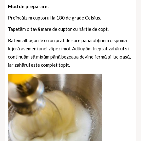
Mod de preparare:
Preîncălzim cuptorul la 180 de grade Celsius.
Tapetăm o tavă mare de cuptor cu hârtie de copt.
Batem albușurile cu un praf de sare până obținem o spumă
lejeră asemeni unei zăpezi moi. Adăugăm treptat zahărul și
continuăm să mixăm până bezeaua devine fermă și lucioasă,
iar zahărul este complet topit.