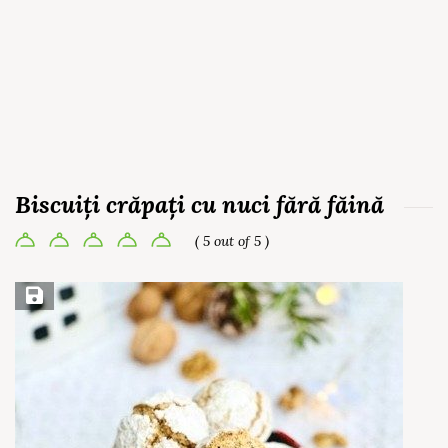
Biscuiți crăpați cu nuci fără făină
( 5 out of 5 )
Save Recipe