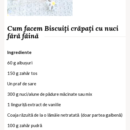
Cum facem Biscuiți crăpați cu nuci
fără făină
Ingrediente
60 g albușuri
150 g zahăr tos
Un praf de sare
300 g nuci/alune de pădure măcinate sau mix
1 linguriță extract de vanilie
Coaja răzuită de la o lămâie netratată
(doar partea galbenă)
100 g zahăr pudră