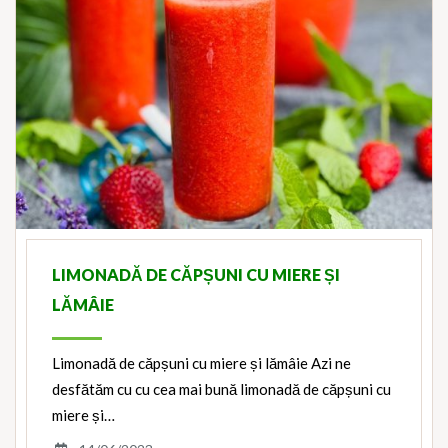
LIMONADĂ DE CĂPȘUNI CU MIERE ȘI
LĂMÂIE
Limonadă de căpșuni cu miere și lămâie Azi ne
desfătăm cu cu cea mai bună limonadă de căpșuni cu
miere și…