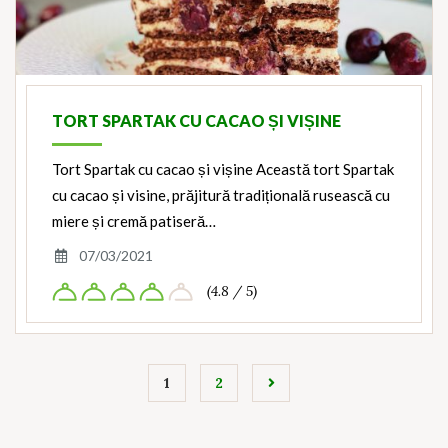
TORT SPARTAK CU CACAO ȘI VIȘINE
Tort Spartak cu cacao și vișine Această tort Spartak
cu cacao și visine, prăjitură tradițională rusească cu
miere și cremă patiseră…
07/03/2021
(4.8 / 5)
1
2