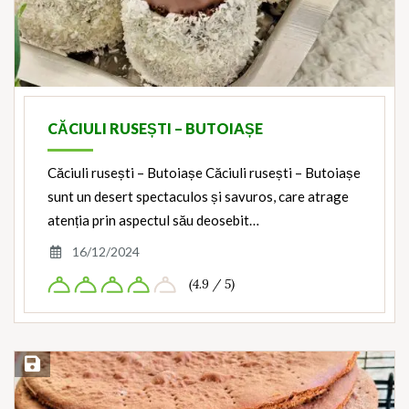
CĂCIULI RUSEȘTI – BUTOIAȘE
Căciuli rusești – Butoiașe Căciuli rusești – Butoiașe
sunt un desert spectaculos și savuros, care atrage
atenția prin aspectul său deosebit…
16/12/2024
(4.9 / 5)
Save Recipe