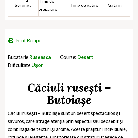
Timp de
Servings
Timp de gatire
Gata in
preparare
Print Recipe
Bucatarie
Ruseasca
Course:
Desert
Dificultate
Ușor
Căciuli rusești –
Butoiașe
Căciuli rusești – Butoiașe
sunt un desert spectaculos și
savuros, care atrage atenția prin aspectul său deosebit și
combinația de texturi și arome. Aceste prăjituri individuale,
rotunde și elegante, sunt formate din straturi fragede de