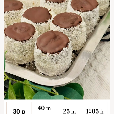
40
m
25
1::05
30 p
m
h