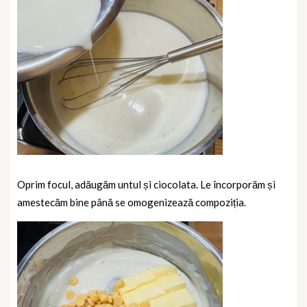
Oprim focul, adăugăm untul și ciocolata. Le încorporăm și
amestecăm bine până se omogenizează compoziția.