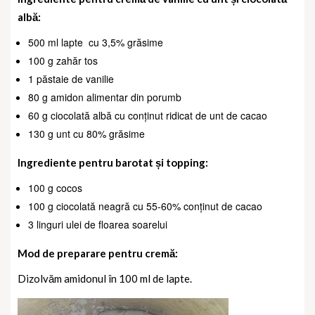
albă:
500 ml lapte
cu 3,5% grăsime
100 g zahăr tos
1 păstaie de vanilie
80 g amidon alimentar din porumb
60 g ciocolată albă cu conținut ridicat de unt de cacao
130 g unt cu 80% grăsime
Ingrediente pentru barotat și topping:
100 g cocos
100 g ciocolată neagră cu 55-60% conținut de cacao
3 linguri ulei de floarea soarelui
Mod de preparare pentru cremă:
Dizolvăm amidonul în 100 ml de lapte.