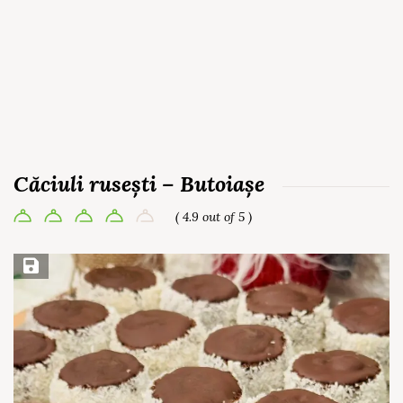
Căciuli rusești – Butoiașe
( 4.9 out of 5 )
Save Recipe