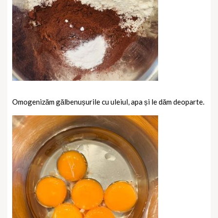
Omogenizăm gălbenușurile cu uleiul, apa și le dăm deoparte.