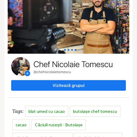
Tags:
blat umed cu cacao
butoiașe chef tomescu
cacao
Căciuli rusești - Butoiașe