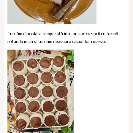
Turnăm ciocolata temperată într-un sac cu șpriț cu formă
rotundă mică și turnăm deasupra căciulilor rusești.