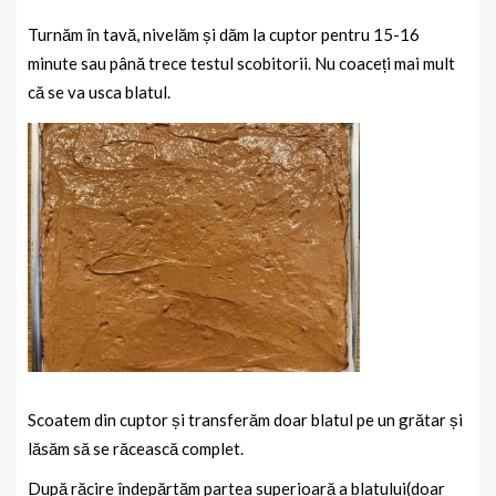
Turnăm în tavă, nivelăm și dăm la cuptor pentru 15-16
minute sau până trece testul scobitorii. Nu coaceți mai mult
că se va usca blatul.
Scoatem din cuptor și transferăm doar blatul pe un grătar și
lăsăm să se răcească complet.
După răcire îndepărtăm partea superioară a blatului(doar