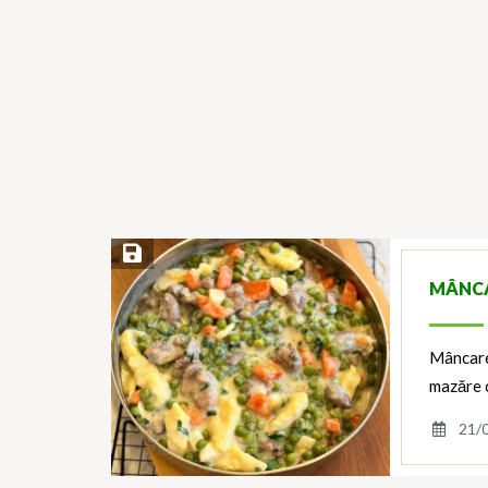
Save Recipe
MÂNCA
Mâncare
mazăre c
21/