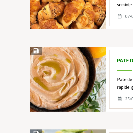
semințe 
07/
Save Recipe
PATE 
Pate de 
rapide, 
25/