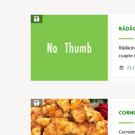
Save Recipe
RĂDĂC
Rădăcin
coapte s
21/
Save Recipe
CORNU
Cornuleț