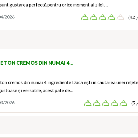
sunt gustarea perfectă pentru orice moment al zilei,…
04/2026
(4.2 
DE TON CREMOS DIN NUMAI 4…
ton cremos din numai 4 ingrediente Dacă ești în căutarea unei rețet
gustoase și versatile, acest pate de…
03/2026
(5 