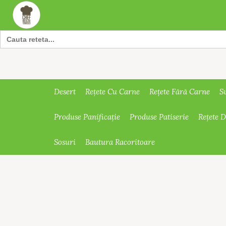
Search
for:
Desert
Rețete Cu Carne
Rețete Fără Carne
S
Produse Panificație
Produse Patiserie
Rețete 
Sosuri
Bautura Racoritoare