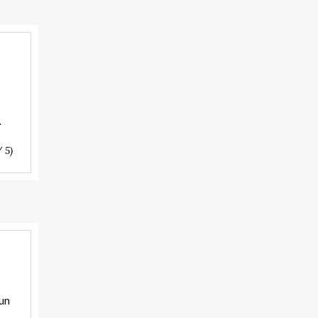
…
/ 5)
 un