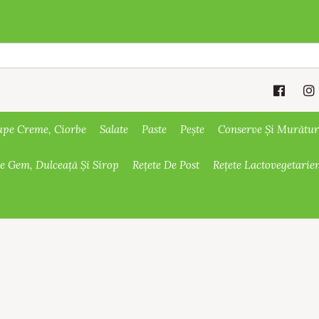
upe Creme, Ciorbe
Salate
Paste
Pește
Conserve Și Murătur
De Gem, Dulceață Și Sirop
Rețete De Post
Rețete Lactovegetarie