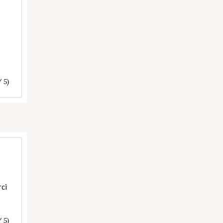
/ 5)
rci
/ 5)