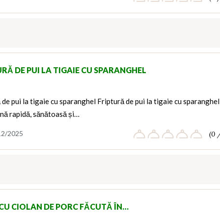
URĂ DE PUI LA TIGAIE CU SPARANGHEL
 de pui la tigaie cu sparanghel Friptură de pui la tigaie cu sparanghel
cină rapidă, sănătoasă și…
12/2025
(0 
CU CIOLAN DE PORC FĂCUTĂ ÎN…