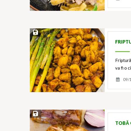
Save Recipe
FRIPT
Friptură
va fi o 
09/
Save Recipe
TOBĂ 