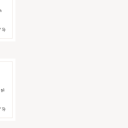
n
/ 5)
 și
/ 5)