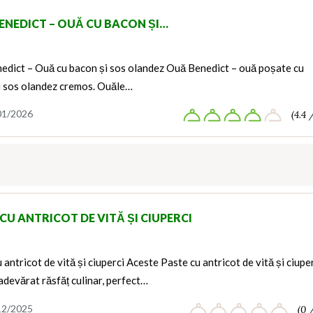
ENEDICT – OUĂ CU BACON ȘI…
edict – Ouă cu bacon și sos olandez Ouă Benedict – ouă poșate cu
i sos olandez cremos. Ouăle…
01/2026
(4.4 
CU ANTRICOT DE VITĂ ȘI CIUPERCI
 antricot de vită și ciuperci Aceste Paste cu antricot de vită și ciupe
adevărat răsfăț culinar, perfect…
12/2025
(0 