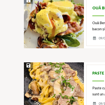
Save Recipe
OUĂ B
Ouă Ben
bacon ș
09/
Save Recipe
PASTE 
Paste cu
sunt un 
09/