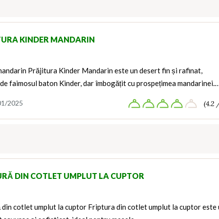
TURA KINDER MANDARIN
andarin Prăjitura Kinder Mandarin este un desert fin și rafinat,
 de faimosul baton Kinder, dar îmbogățit cu prospețimea mandarinei.
01/2025
(4.2 
URĂ DIN COTLET UMPLUT LA CUPTOR
 din cotlet umplut la cuptor Friptura din cotlet umplut la cuptor este