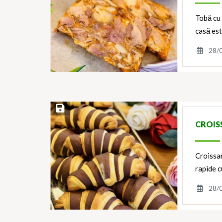
Tobă cu 
casă est
28/
Save Recipe
CROIS
Croissan
rapide c
28/