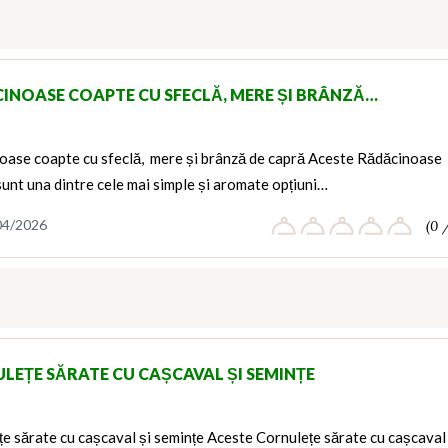
INOASE COAPTE CU SFECLĂ, MERE ȘI BRÂNZĂ…
oase coapte cu sfeclă, mere și brânză de capră Aceste Rădăcinoase
unt una dintre cele mai simple și aromate opțiuni…
04/2026
(0 
LEȚE SĂRATE CU CAȘCAVAL ȘI SEMINȚE
e sărate cu cașcaval și semințe Aceste Cornulețe sărate cu cașcaval 