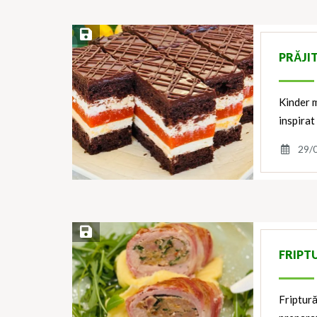
Save Recipe
PRĂJI
Kinder m
inspirat
29/
Save Recipe
FRIPT
Friptură