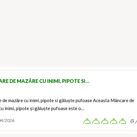
RE DE MAZĂRE CU INIMI, PIPOTE SI…
 de mazăre cu inimi, pipote si găluște pufoase Aceasta Mâncare de
u inimi, pipote și găluște pufoase este o…
04/2026
(5 