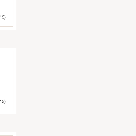
/ 5)
e
/ 5)