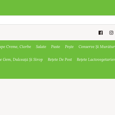
upe Creme, Ciorbe
Salate
Paste
Pește
Conserve Și Murătur
De Gem, Dulceață Și Sirop
Rețete De Post
Rețete Lactovegetarie