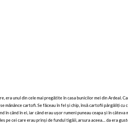
, era unul din cele mai pregătite în casa bunicilor mei din Ardeal. Ca
 se mănânce cartofi. Se făceau în fel și chip, însă cartofii pârgăliți cu
ând în când în ei, iar când erau ușor rumeni puneau ceapa și în câteva
ales pe cei care erau prinși de fundul tigăii, arsura aceea… da era gu