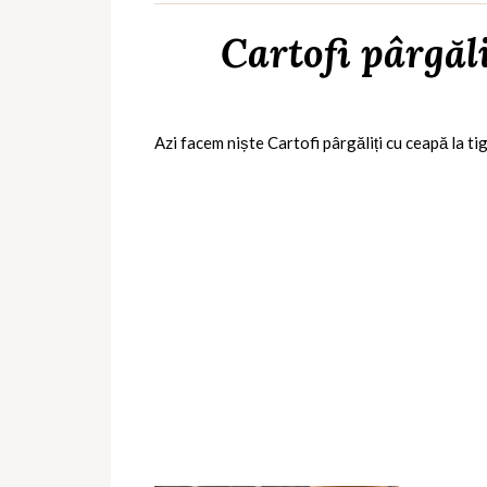
Cartofi pârgăli
Azi facem niște Cartofi pârgăliți cu ceapă la t