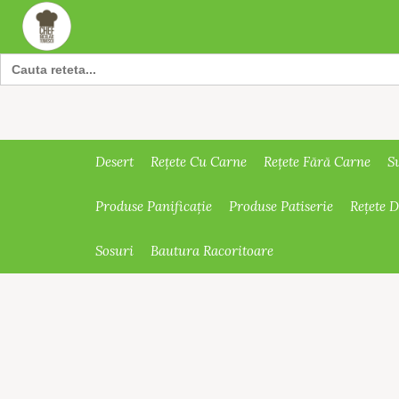
Search
for:
Desert
Rețete Cu Carne
Rețete Fără Carne
S
Produse Panificație
Produse Patiserie
Rețete 
Sosuri
Bautura Racoritoare