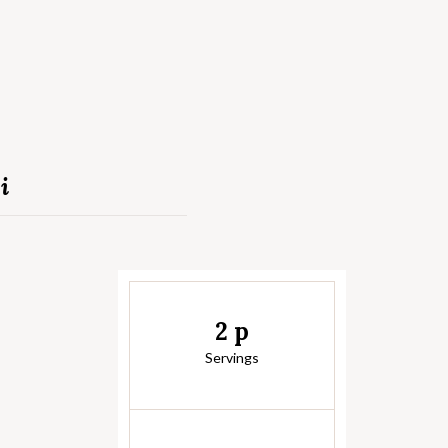
i
2 p
Servings