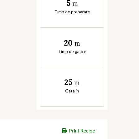
5
m
Timp de preparare
20
m
Timp de gatire
25
m
Gata in
Print Recipe