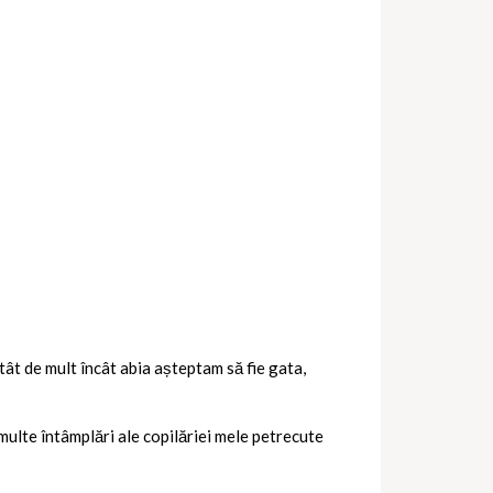
atât de mult încât abia așteptam să fie gata,
 multe întâmplări ale copilăriei mele petrecute