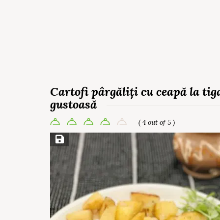
Cartofi pârgăliți cu ceapă la ti
gustoasă
( 4 out of 5 )
Save Recipe