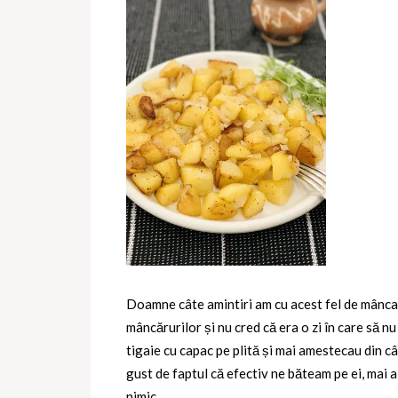
Doamne câte amintiri am cu acest fel de mâncare
mâncărurilor și nu cred că era o zi în care să nu
tigaie cu capac pe plită și mai amestecau din c
gust de faptul că efectiv ne băteam pe ei, mai 
nimic.