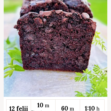
10
m
60
1:10
12 felii
m
h