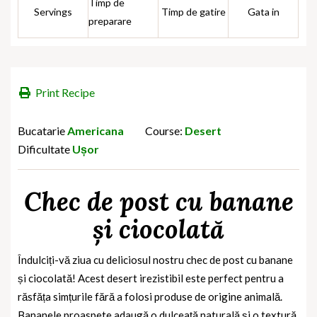
Timp de
Servings
Timp de gatire
Gata in
preparare
Print Recipe
Bucatarie
Americana
Course:
Desert
Dificultate
Ușor
Chec de post cu banane
și ciocolată
Îndulciți-vă ziua cu deliciosul nostru chec de post cu banane
și ciocolată! Acest desert irezistibil este perfect pentru a
răsfăța simțurile fără a folosi produse de origine animală.
Bananele proaspete adaugă o dulceață naturală și o textură