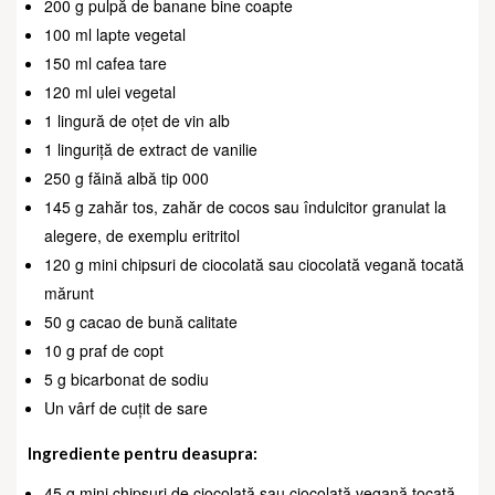
200 g pulpă de banane bine coapte
100 ml lapte vegetal
150 ml cafea tare
120 ml ulei vegetal
1 lingură de oțet de vin alb
1 linguriță de extract de vanilie
250 g făină albă tip 000
145 g zahăr tos, zahăr de cocos sau îndulcitor granulat la
alegere, de exemplu eritritol
120 g mini chipsuri de ciocolată sau ciocolată vegană tocată
mărunt
50 g cacao de bună calitate
10 g praf de copt
5 g bicarbonat de sodiu
Un vârf de cuțit de sare
Ingrediente pentru deasupra:
45 g mini chipsuri de ciocolată sau ciocolată vegană tocată