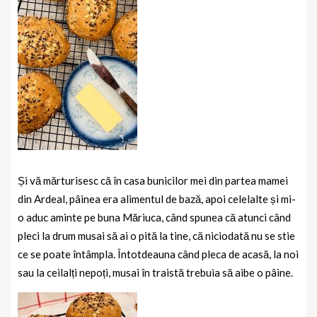
Și vă mărturisesc că în casa bunicilor mei din partea mamei
din Ardeal, pâinea era alimentul de bază, apoi celelalte și mi-
o aduc aminte pe buna Măriuca, când spunea că atunci când
pleci la drum musai să ai o pită la tine, că niciodată nu se stie
ce se poate întâmpla. Întotdeauna când pleca de acasă, la noi
sau la ceilalți nepoți, musai în traistă trebuia să aibe o pâine.