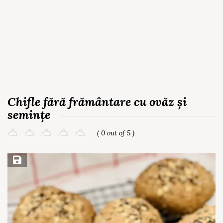
Chifle fără frământare cu ovăz și
semințe
( 0 out of 5 )
Save Recipe