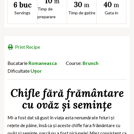
10
m
30
40
6 buc
m
m
Timp de
Servings
Timp de gatire
Gata in
preparare
Print Recipe
Bucatarie
Romaneasca
Course:
Brunch
Dificultate
Ușor
Chifle fără frământare
cu ovăz și semințe
Mi-a fost dat să gust în viața asta nenumărate feluri și
rețete de pâine, însă ca și aceste chifle fara frământare cu
ovăz și semințe, parcă nu a fost niciunele! Miez consistent ca