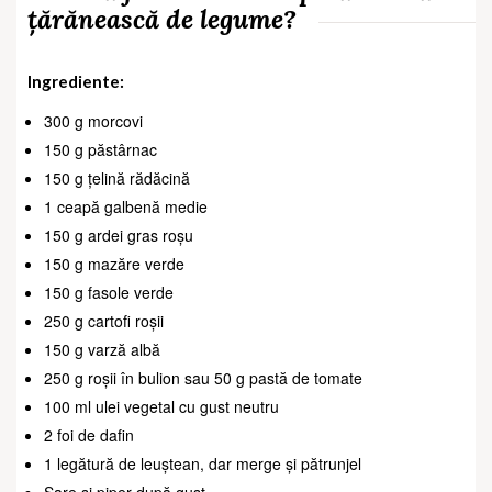
țărănească de legume?
Ingrediente:
300 g morcovi
150 g păstârnac
150 g țelină rădăcină
1 ceapă galbenă medie
150 g ardei gras roșu
150 g mazăre verde
150 g fasole verde
250 g cartofi roșii
150 g varză albă
250 g roșii în bulion sau 50 g pastă de tomate
100 ml ulei vegetal cu gust neutru
2 foi de dafin
1 legătură de leuștean, dar merge și pătrunjel