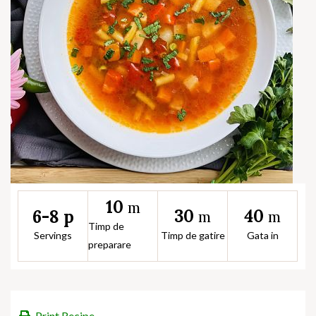
10
m
30
40
6-8 p
m
m
Timp de
Servings
Timp de gatire
Gata in
preparare
Print Recipe