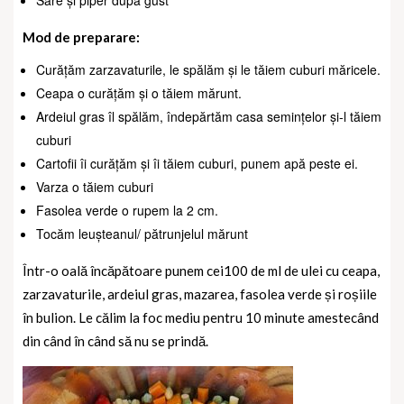
Sare și piper după gust
Mod de preparare:
Curățăm zarzavaturile, le spălăm și le tăiem cuburi măricele.
Ceapa o curățăm și o tăiem mărunt.
Ardeiul gras îl spălăm, îndepărtăm casa semințelor și-l tăiem
cuburi
Cartofii îi curățăm și îi tăiem cuburi, punem apă peste ei.
Varza o tăiem cuburi
Fasolea verde o rupem la 2 cm.
Tocăm leușteanul/ pătrunjelul mărunt
Într-o oală încăpătoare punem cei100 de ml de ulei cu ceapa,
zarzavaturile, ardeiul gras, mazarea, fasolea verde și roșiile
în bulion. Le călim la foc mediu pentru 10 minute amestecând
din când în când să nu se prindă.