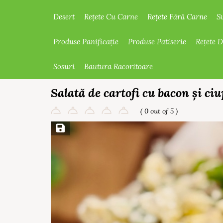
Desert
Rețete Cu Carne
Rețete Fără Carne
S
Produse Panificație
Produse Patiserie
Rețete 
Sosuri
Bautura Racoritoare
Salată de cartofi cu bacon și ciu
( 0 out of 5 )
Save Recipe