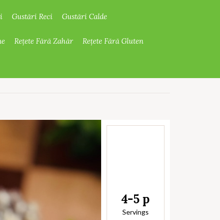
i
Gustări Reci
Gustări Calde
ne
Rețete Fără Zahăr
Rețete Fără Gluten
4-5 p
Servings