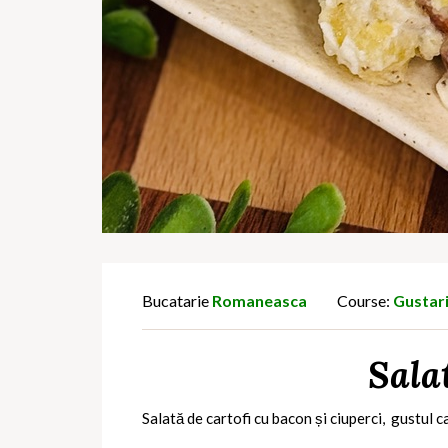
Bucatarie
Romaneasca
Course:
Gustar
Salat
Salată de cartofi cu bacon și ciuperci,
gustul c