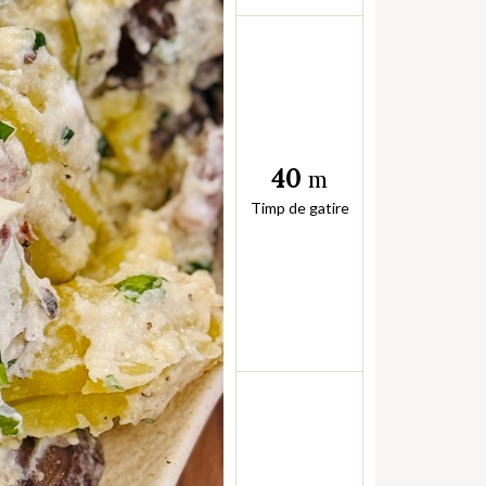
40
m
Timp de gatire