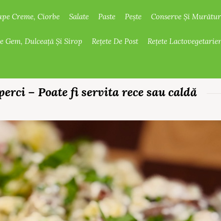
upe Creme, Ciorbe
Salate
Paste
Pește
Conserve Și Murătur
De Gem, Dulceață Și Sirop
Rețete De Post
Rețete Lactovegetarie
perci – Poate fi servita rece sau caldă