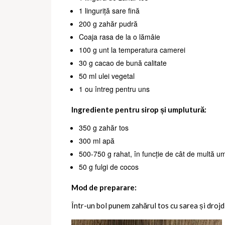
1 linguriță sare fină
200 g zahăr pudră
Coaja rasa de la o lămâie
100 g unt la temperatura camerei
30 g cacao de bună calitate
50 ml ulei vegetal
1 ou întreg pentru uns
Ingrediente pentru sirop și umplutură:
350 g zahăr tos
300 ml apă
500-750 g rahat, în funcție de cât de multă u
50 g fulgi de cocos
Mod de preparare:
Într-un bol punem zahărul tos cu sarea și droj