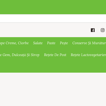
upe Creme, Ciorbe
Salate
Paste
Pește
Conserve Și Murătur
De Gem, Dulceață Și Sirop
Rețete De Post
Rețete Lactovegetarie