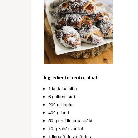
Ingrediente pentru aluat:
1 kg făină albă
6 gălbenușuri
200 ml lapte
400 g iaurt
50 g drojdie proaspătă
10 g zahăr vanilat
1 lingură de zahăr tos