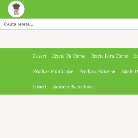
Search
for:
Desert
Rețete Cu Carne
Rețete Fără Carne
S
Produse Panificație
Produse Patiserie
Rețete 
Sosuri
Bautura Racoritoare