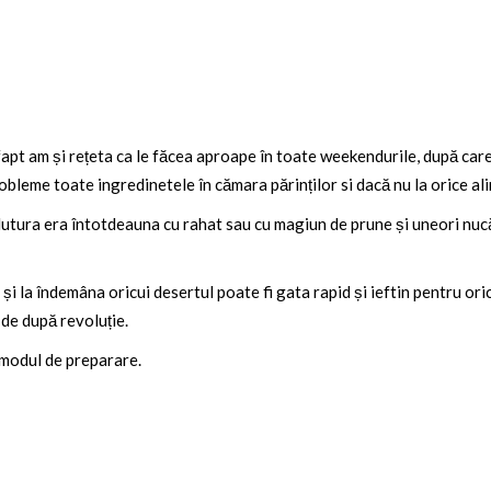
apt am și rețeta ca le făcea aproape în toate weekendurile, după care
obleme toate ingredinetele în cămara părinților si dacă nu la orice al
lutura era întotdeauna cu rahat sau cu magiun de prune și uneori nucă
 la îndemâna oricui desertul poate fi gata rapid și ieftin pentru orice
 de după revoluție.
 modul de preparare.