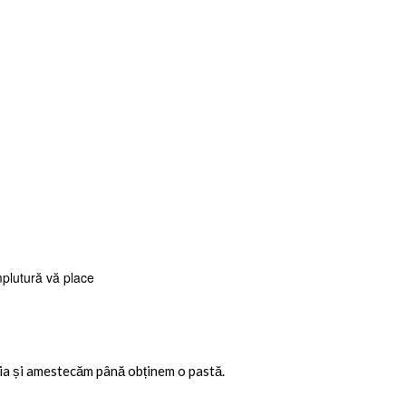
mplutură vă place
dia și amestecăm până obținem o pastă.