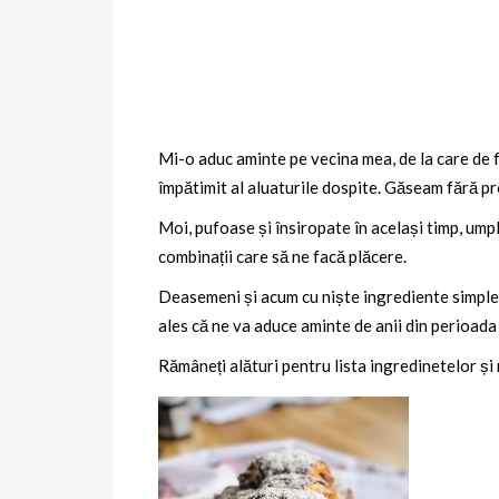
Mi-o aduc aminte pe vecina mea, de la care de f
împătimit al aluaturile dospite. Găseam fără pr
Moi, pufoase și însiropate în același timp, ump
combinații care să ne facă plăcere.
Deasemeni și acum cu niște ingrediente simple și
ales că ne va aduce aminte de anii din perioada
Rămâneți alături pentru lista ingredinetelor și