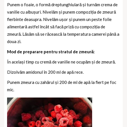
Punem o foaie, o formă dreptunghiulară și turnăm crema de
vanilie cu albușuri. Nivelăm și punem compoziția de zmeură
fierbinte deasupra. Nivelăm ușor și punem un peste folie
alimentară astfel încât să facă priză cu compoziția de
zmeură. Lăsăm să se răcească la temperatura camerei până a
doua zi.
Mod de preparare pentru stratul de zmeură:
În același timp cu cremă de vanilie ne ocupăm și de zmeură.
Dizolvăm amidonul în 200 ml de apă rece.
Punem zmeura cu zahărul și 200 de ml de apă la fiert pe foc
mic.