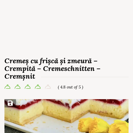
Cremeș cu frișcă și zmeură –
Crempită – Cremeschnitten –
Cremșnit
( 4.8 out of 5 )
Save Recipe