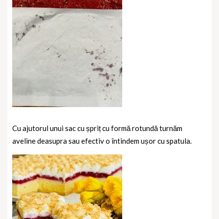
Cu ajutorul unui sac cu șpriț cu formă rotundă turnăm
aveline deasupra sau efectiv o întindem ușor cu spatula.