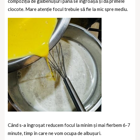
compoziția de gălbenușuri până se îngroașă și dă primele
clocote. Mare atenție focul trebuie să fie la mic spre mediu.
Când s-a îngroșat reducem focul la minim și mai fierbem 6-7
minute, timp în care ne vom ocupa de albușuri.