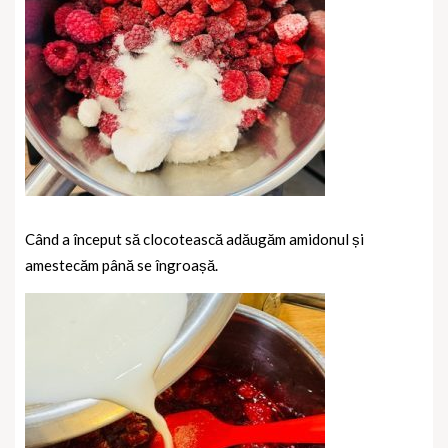
Când a început să clocotească adăugăm amidonul și
amestecăm până se îngroașă.