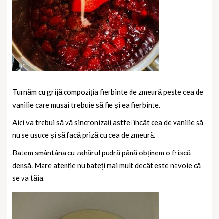
Turnăm cu grijă compoziția fierbinte de zmeură peste cea de
vanilie care musai trebuie să fie și ea fierbinte.
Aici va trebui să vă sincronizați astfel încât cea de vanilie să
nu se usuce și să facă priză cu cea de zmeură.
Batem smântâna cu zahărul pudră până obținem o frișcă
densă. Mare atenție nu bateți mai mult decât este nevoie că
se va tăia.