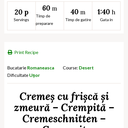
60
m
40
1:40
20 p
m
h
Timp de
Servings
Timp de gatire
Gata in
preparare
Print Recipe
Bucatarie
Romaneasca
Course:
Desert
Dificultate
Ușor
Cremeș cu frișcă și
zmeură – Crempită –
Cremeschnitten –