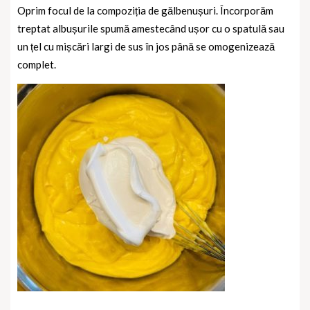
Oprim focul de la compoziția de gălbenușuri. Încorporăm
treptat albușurile spumă amestecând ușor cu o spatulă sau
un țel cu mișcări largi de sus în jos până se omogenizează
complet.