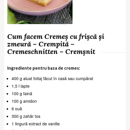
Cum facem Cremeș cu frișcă și
zmeură – Crempită –
Cremeschnitten – Cremșnit
Ingrediente pentru baza de cremes:
400 g aluat foitaj făcut în casă sau cumpărat
1,5 l lapte
100 g faină
100 g amidon
6 ouă
300 g zahăr tos
1 lingură extract de vanilie