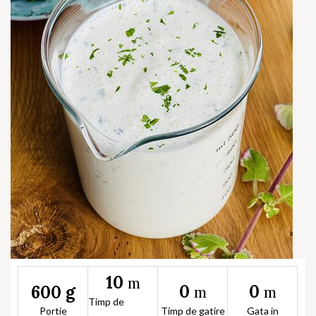
10
m
0
0
600 g
m
m
Timp de
Portie
Timp de gatire
Gata in