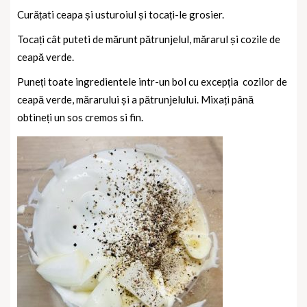
Curățati ceapa și usturoiul și tocați-le grosier.
Tocați cât puteti de mărunt pătrunjelul, mărarul și cozile de
ceapă verde.
Puneți toate ingredientele intr-un bol cu excepția
cozilor de
ceapă verde, mărarului și a pătrunjelului. Mixați până
obtineți un sos cremos si fin.