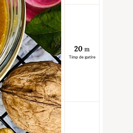
20
m
Timp de gatire