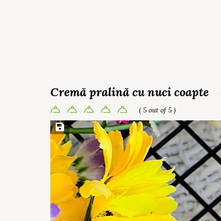
Cremă pralină cu nuci coapte
( 5 out of 5 )
Save Recipe