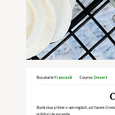
Bucatarie
Franceză
Course:
Desert
C
Bună ziua și bine v-am regăsit, azi facem Cremă 
prăjituri de excepție.