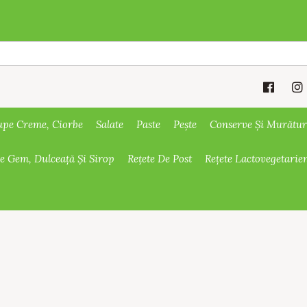
upe Creme, Ciorbe
Salate
Paste
Pește
Conserve Și Murătur
De Gem, Dulceață Și Sirop
Rețete De Post
Rețete Lactovegetarie