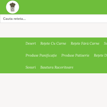
Search
for:
Desert
Rețete Cu Carne
Rețete Fără Carne
S
Produse Panificație
Produse Patiserie
Rețete 
Sosuri
Bautura Racoritoare