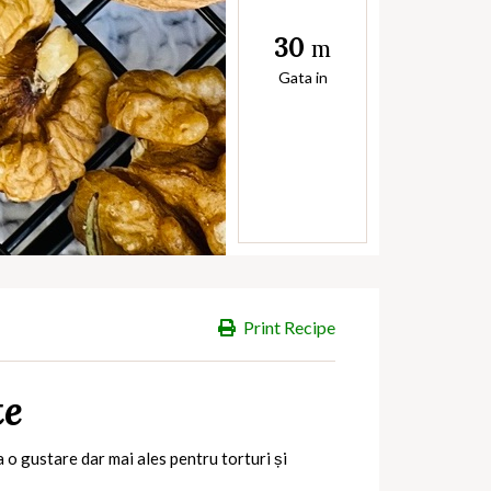
30
m
Gata in
Print Recipe
te
a o gustare dar mai ales pentru torturi și