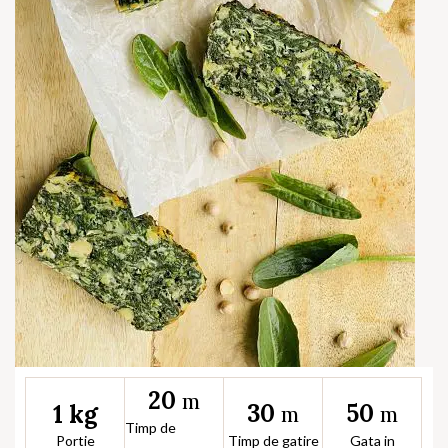
20
m
30
50
1 kg
m
m
Timp de
Portie
Timp de gatire
Gata in