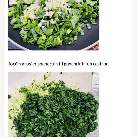
Tocăm grosier spanacul și-l punem într-un castron.