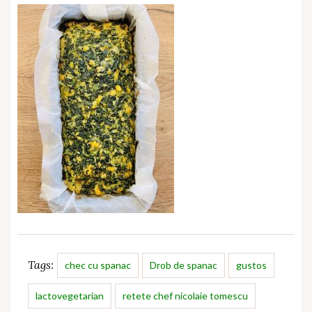
Tags:
chec cu spanac
Drob de spanac
gustos
lactovegetarian
retete chef nicolaie tomescu