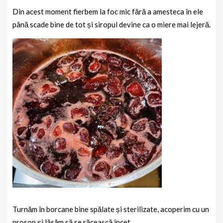
Din acest moment fierbem la foc mic fără a amesteca în ele
până scade bine de tot și siropul devine ca o miere mai lejeră.
Turnăm în borcane bine spălate și sterilizate, acoperim cu un
prosop și lăsăm să se răcească încet.