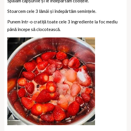
Spălăm căpșunile și le îndepărtăm codițele.
Stoarcem cele 3 lămâi și îndepărtăm semințele.
Punem într-o cratiță toate cele 3 ingrediente la foc mediu
până începe să clocotească.