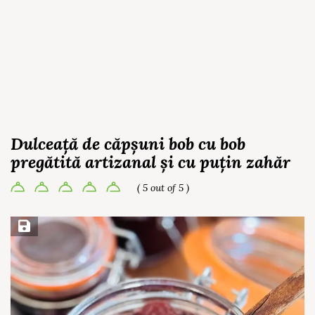
Dulceață de căpșuni bob cu bob
pregătită artizanal și cu puțin zahăr
( 5 out of 5 )
Save Recipe