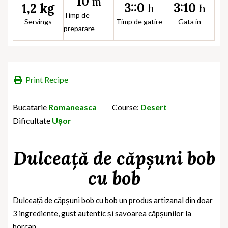
10
m
3::0
3:10
1,2 kg
h
h
Timp de
Servings
Timp de gatire
Gata in
preparare
Print Recipe
Bucatarie
Romaneasca
Course:
Desert
Dificultate
Ușor
Dulceață de căpșuni bob
cu bob
Dulceață de căpșuni bob cu bob un produs artizanal din doar
3 ingrediente, gust autentic și savoarea căpșunilor la
borcan.