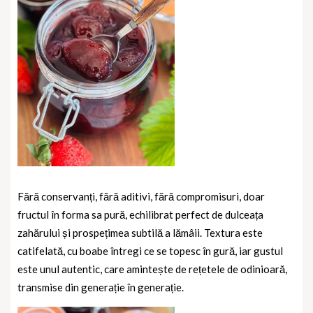
Fără conservanți, fără aditivi, fără compromisuri, doar
fructul în forma sa pură, echilibrat perfect de dulceața
zahărului și prospețimea subtilă a lămâii. Textura este
catifelată, cu boabe întregi ce se topesc în gură, iar gustul
este unul autentic, care amintește de rețetele de odinioară,
transmise din generație în generație.