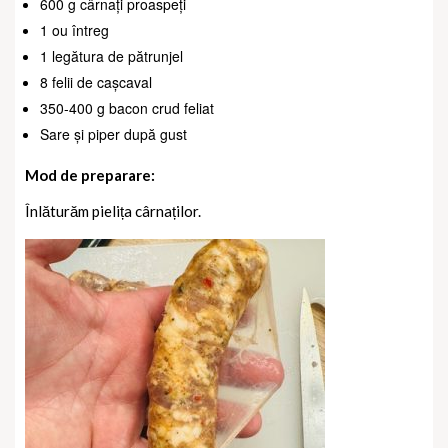
600 g cârnați proaspeți
1 ou întreg
1 legătura de pătrunjel
8 felii de cașcaval
350-400 g bacon crud feliat
Sare și piper după gust
Mod de preparare:
Înlăturăm pielița cârnaților.