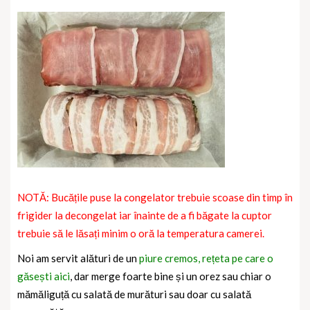
NOTĂ: Bucățile puse la congelator trebuie scoase din timp în
frigider la decongelat iar înainte de a fi băgate la cuptor
trebuie să le lăsați minim o oră la temperatura camerei.
Noi am servit alături de un
piure cremos, rețeta pe care o
găsești aici
, dar merge foarte bine și un orez sau chiar o
mămăliguță cu salată de murături sau doar cu salată