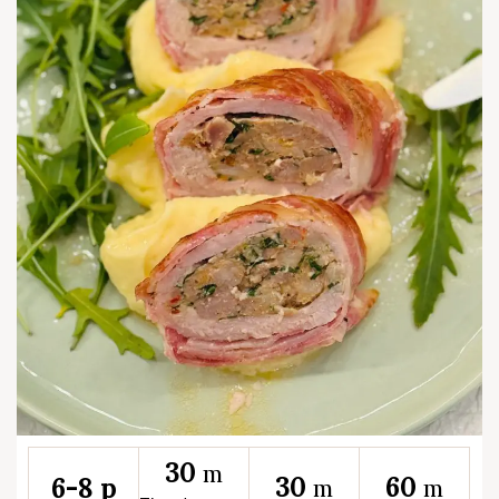
30
m
30
60
6-8 p
m
m