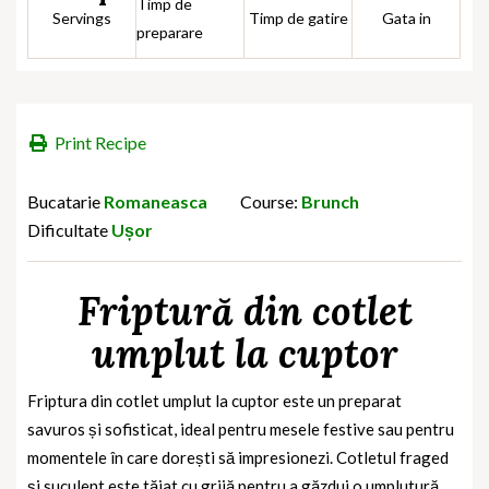
Timp de
Servings
Timp de gatire
Gata in
preparare
Print Recipe
Bucatarie
Romaneasca
Course:
Brunch
Dificultate
Ușor
Friptură din cotlet
umplut la cuptor
Friptura din cotlet umplut la cuptor este un preparat
savuros și sofisticat, ideal pentru mesele festive sau pentru
momentele în care dorești să impresionezi. Cotletul fraged
și suculent este tăiat cu grijă pentru a găzdui o umplutură