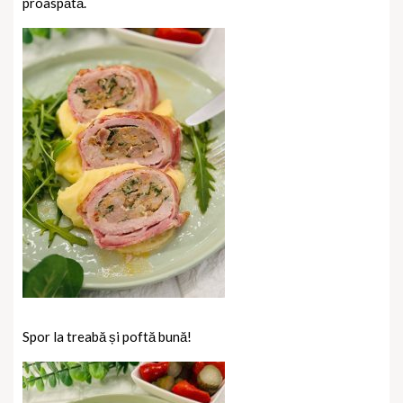
proaspătă.
Spor la treabă și poftă bună!