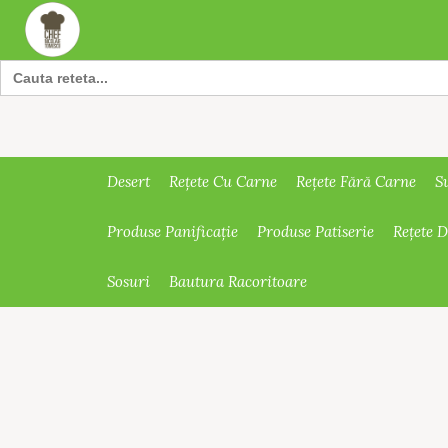
Search
for:
Desert
Rețete Cu Carne
Rețete Fără Carne
S
Produse Panificație
Produse Patiserie
Rețete 
Sosuri
Bautura Racoritoare