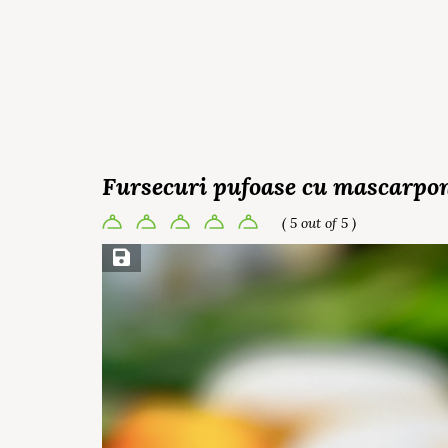
Fursecuri pufoase cu mascarpone
( 5 out of 5 )
Save Recipe