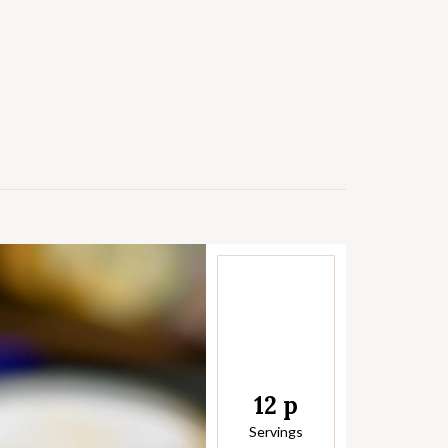
12 p
Servings