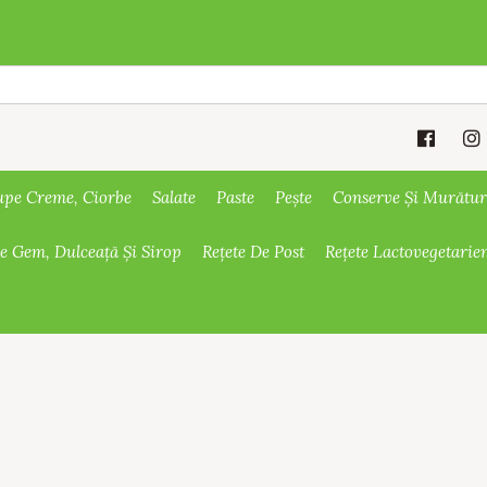
upe Creme, Ciorbe
Salate
Paste
Pește
Conserve Și Murătur
De Gem, Dulceață Și Sirop
Rețete De Post
Rețete Lactovegetarie