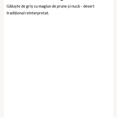
Găluște de griș cu magiun de prune și nucă – desert
tradițional reinterpretat.