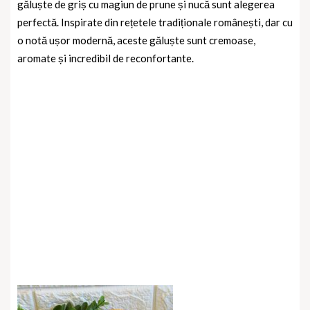
găluște de griș cu magiun de prune și nucă sunt alegerea
perfectă. Inspirate din rețetele tradiționale românești, dar cu
o notă ușor modernă, aceste găluște sunt cremoase,
aromate și incredibil de reconfortante.