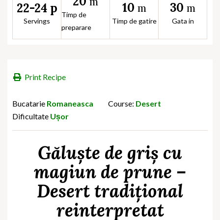
20
m
10
30
22-24 p
m
m
Timp de
Servings
Timp de gatire
Gata in
preparare
Print Recipe
Bucatarie
Romaneasca
Course:
Desert
Dificultate
Ușor
Găluște de griș cu
magiun de prune –
Desert tradițional
reinterpretat