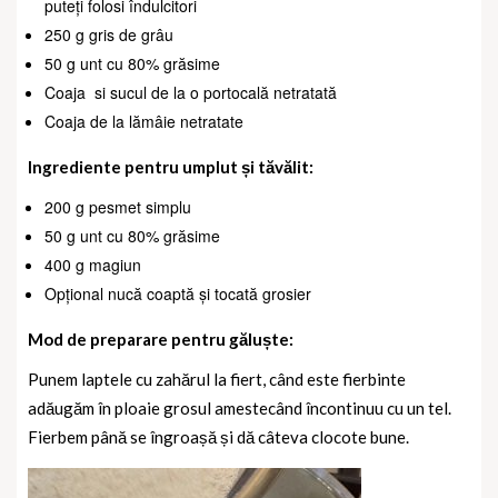
puteți folosi îndulcitori
250 g gris de grâu
50 g unt cu 80% grăsime
Coaja
si sucul de la o portocală netratată
Coaja de la lămâie netratate
Ingrediente pentru umplut și tăvălit:
200 g pesmet simplu
50 g unt cu 80% grăsime
400 g magiun
Opțional nucă coaptă și tocată grosier
Mod de preparare pentru găluște:
Punem laptele cu zahărul la fiert, când este fierbinte
adăugăm în ploaie grosul amestecând încontinuu cu un tel.
Fierbem până se îngroașă și dă câteva clocote bune.