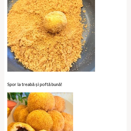
Spor la treabă și poftă bună!