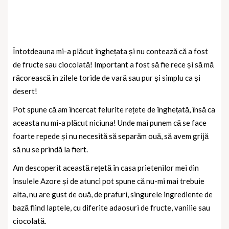
Întotdeauna mi-a plăcut înghețata și nu contează că a fost
de fructe sau ciocolată! Important a fost să fie rece și să mă
răcorească în zilele toride de vară sau pur și simplu ca și
desert!
Pot spune că am încercat felurite rețete de înghețată, însă ca
aceasta nu mi-a plăcut niciuna! Unde mai punem că se face
foarte repede și nu necesită să separăm ouă, să avem grijă
să nu se prindă la fiert.
Am descoperit această rețetă în casa prietenilor mei din
insulele Azore și de atunci pot spune că nu-mi mai trebuie
alta, nu are gust de ouă, de prafuri, singurele ingrediente de
bază fiind laptele, cu diferite adaosuri de fructe, vanilie sau
ciocolată.