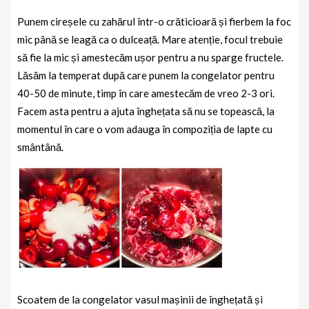
Punem cireșele cu zahărul într-o crăticioară și fierbem la foc
mic până se leagă ca o dulceață. Mare atenție, focul trebuie
să fie la mic și amestecăm ușor pentru a nu sparge fructele.
Lăsăm la temperat după care punem la congelator pentru
40-50 de minute, timp în care amestecăm de vreo 2-3 ori.
Facem asta pentru a ajuta înghețata să nu se topească, la
momentul în care o vom adauga în compoziția de lapte cu
smântână.
Scoatem de la congelator vasul mașinii de înghețată și