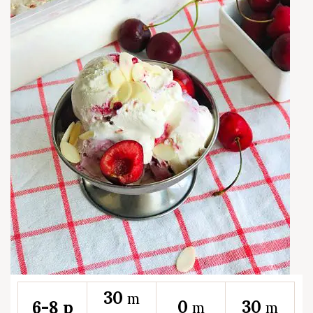
30
m
0
30
6-8 p
m
m