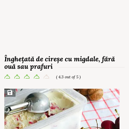
Înghețată de cireșe cu migdale, fără
ouă sau prafuri
( 4.3 out of 5 )
Save Recipe