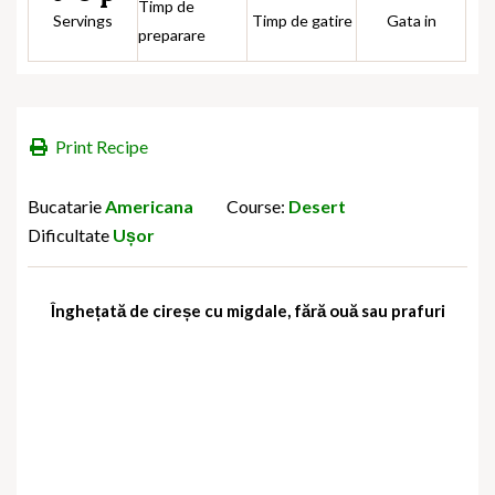
Timp de
Servings
Timp de gatire
Gata in
preparare
Print Recipe
Bucatarie
Americana
Course:
Desert
Dificultate
Ușor
Înghețată de cireșe cu migdale, fără ouă sau prafuri