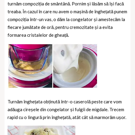
turnăm compoziția de smântână. Pornim și lăsăm să își facă
treaba. În cazul în care nu avem o mașină de înghețată punem
compoziția într-un vas, o dăm la congelator și amestecăm la
fiecare jumătate de oră, pentru cremozitate și a evita
formarea cristalelor de gheață.
Turnăm înghețata obținută într-o caserolă peste care vom
adăuga cireșele din congelator și fulgii de migdale. Trecem
rapid cu o lingură prin înghețată, atât cât să marmorăm ușor.