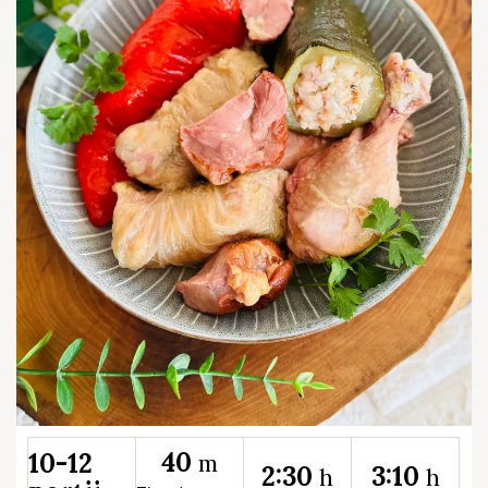
40
10-12
m
2:30
3:10
h
h