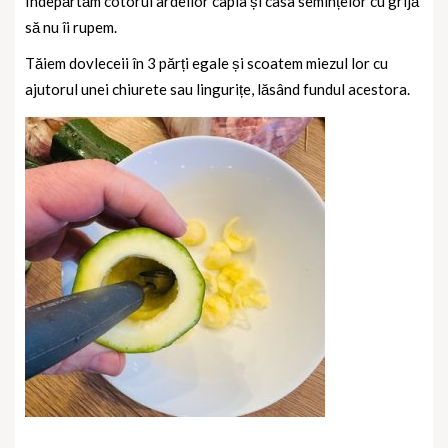
Îndepărtăm cotorul ardeilor capia și casa semințelor cu grijă
să nu îi rupem.
Tăiem dovleceii în 3 părți egale și scoatem miezul lor cu
ajutorul unei chiurete sau lingurițe, lăsând fundul acestora.