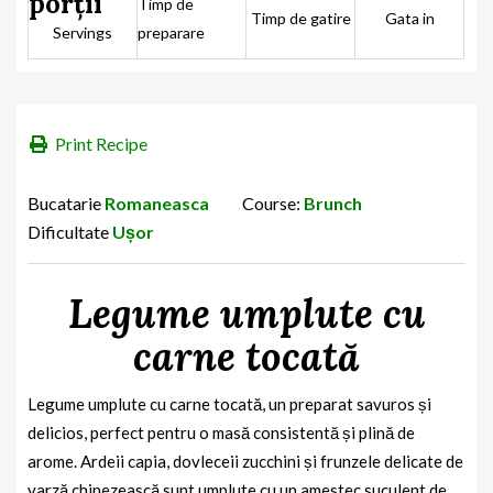
porții
Timp de
Timp de gatire
Gata in
Servings
preparare
Print Recipe
Bucatarie
Romaneasca
Course:
Brunch
Dificultate
Ușor
Legume umplute cu
carne tocată
Legume umplute cu carne tocată, un preparat savuros și
delicios, perfect pentru o masă consistentă și plină de
arome. Ardeii capia, dovleceii zucchini și frunzele delicate de
varză chinezească sunt umplute cu un amestec suculent de