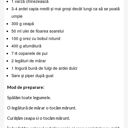
1 varză chinezească
3-4 ardei capia medii și mai groși decât lungi ca să se poată
umple
300 g ceapă
50 ml ulei de floarea soarelui
100 g orez cu bobul rotund
400 g afumătură
7-8 copanele de pui
2 legături de mărar
1 lingură bună de fulgi de ardei dulci
Sare și piper după gust
Mod de preparare:
Spălăm toate legumele.
O legătură de mărar o tocăm mărunt.
Curățăm ceapa si o tocăm mărunt.