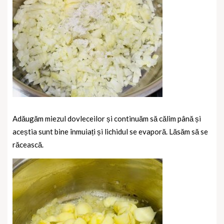
Adăugăm miezul dovleceilor și continuăm să călim până și
aceștia sunt bine înmuiați și lichidul se evaporă. Lăsăm să se
răcească.