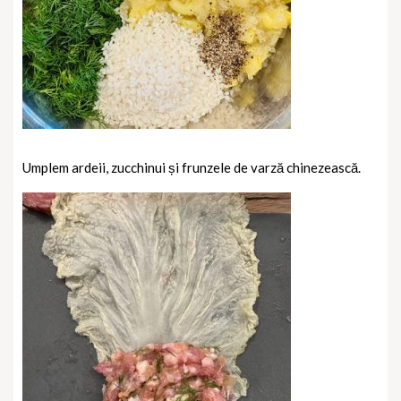
Umplem ardeii, zucchinui și frunzele de varză chinezească.