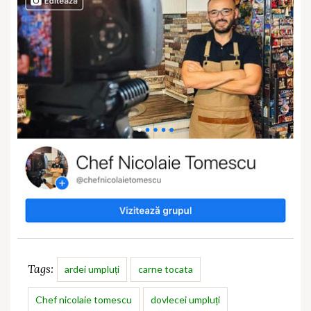
Tags:
ardei umpluți
carne tocata
Chef nicolaie tomescu
dovlecei umpluți