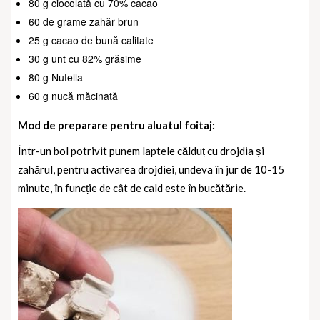
80 g ciocolată cu 70% cacao
60 de grame zahăr brun
25 g cacao de bună calitate
30 g unt cu 82% grăsime
80 g Nutella
60 g nucă măcinată
Mod de preparare pentru aluatul foitaj:
Într-un bol potrivit punem laptele călduț cu drojdia și
zahărul, pentru activarea drojdiei, undeva în jur de 10-15
minute, în funcție de cât de cald este în bucătărie.