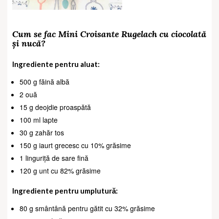
Cum se fac Mini Croisante Rugelach cu ciocolată
și nucă?
Ingrediente pentru aluat:
500 g făină albă
2 ouă
15 g deojdie proaspătă
100 ml lapte
30 g zahăr tos
150 g iaurt grecesc cu 10% grăsime
1 linguriță de sare fină
120 g unt cu 82% grăsime
Ingrediente pentru umplutură:
80 g smântână pentru gătit cu 32% grăsime