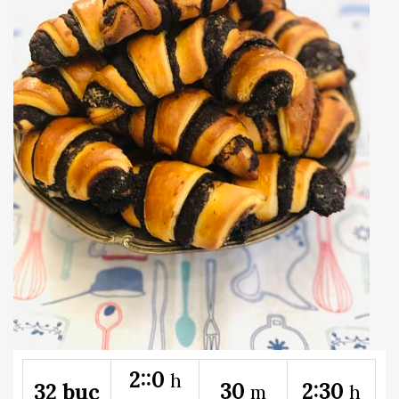
2::0
h
30
2:30
32 buc
m
h