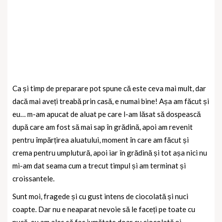
Ca și timp de preparare pot spune că este ceva mai mult, dar
dacă mai aveți treabă prin casă, e numai bine! Așa am făcut și
eu… m-am apucat de aluat pe care l-am lăsat să dospească
după care am fost să mai sap în grădină, apoi am revenit
pentru împărțirea aluatului, moment în care am făcut și
crema pentru umplutură, apoi iar în grădină și tot așa nici nu
mi-am dat seama cum a trecut timpul și am terminat și
croissantele.
Sunt moi, fragede și cu gust intens de ciocolată și nuci
coapte. Dar nu e neaparat nevoie să le faceți pe toate cu