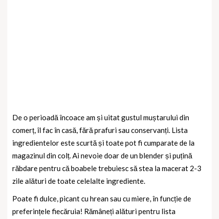
De o perioadă încoace am și uitat gustul muștarului din
comerț, îl fac în casă, fără prafuri sau conservanți. Lista
ingredientelor este scurtă și toate pot fi cumparate de la
magazinul din colț. Ai nevoie doar de un blender și puțină
răbdare pentru că boabele trebuiesc să stea la macerat 2-3
zile alături de toate celelalte ingrediente.
Poate fi dulce, picant cu hrean sau cu miere, în funcție de
preferințele fiecăruia! Rămâneți alături pentru lista