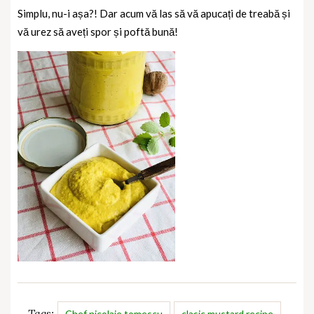
Simplu, nu-i așa?! Dar acum vă las să vă apucați de treabă și
vă urez să aveți spor și poftă bună!
Tags:
Chef nicolaie tomescu
clasic mustard recipe