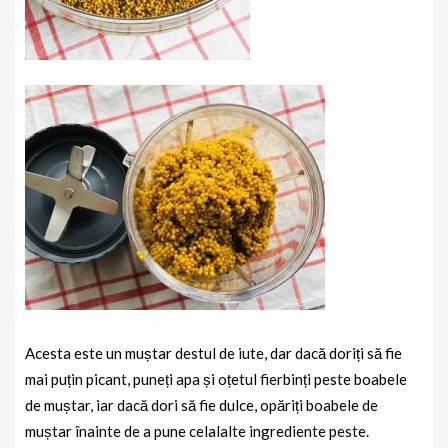
Acesta este un muștar destul de iute, dar dacă doriți să fie
mai puțin picant, puneți apa și oțetul fierbinți peste boabele
de muștar, iar dacă dori să fie dulce, opăriți boabele de
muștar înainte de a pune celalalte ingrediente peste.