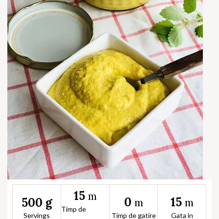
15
m
0
15
500 g
m
m
Timp de
Servings
Timp de gatire
Gata in