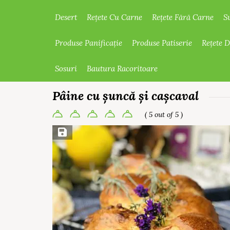
Desert
Rețete Cu Carne
Rețete Fără Carne
S
Produse Panificație
Produse Patiserie
Rețete 
Sosuri
Bautura Racoritoare
Pâine cu șuncă și cașcaval
( 5 out of 5 )
Save Recipe