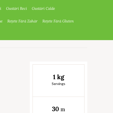
i
Gustări Reci
Gustări Calde
ne
Rețete Fără Zahăr
Rețete Fără Gluten
1 kg
Servings
30
m