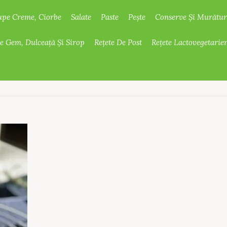
upe Creme, Ciorbe
Salate
Paste
Pește
Conserve Și Murătur
De Gem, Dulceață Și Sirop
Rețete De Post
Rețete Lactovegetarie