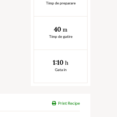
Timp de preparare
40
m
Timp de gatire
1:10
h
Gata in
Print Recipe