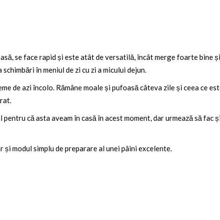
să, se face rapid și este atât de versatilă, încât merge foarte bine ș
 schimbări în meniul de zi cu zi a micului dejun.
eme de azi încolo. Rămâne moale și pufoasă câteva zile și ceea ce est
rat.
pentru că asta aveam în casă în acest moment, dar urmează să fac și c
r și modul simplu de preparare al unei pâini excelente.