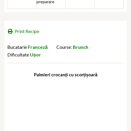
preparare
Print Recipe
Bucatarie
Franceză
Course:
Brunch
Dificultate
Ușor
Palmieri crocanți cu scorțișoară