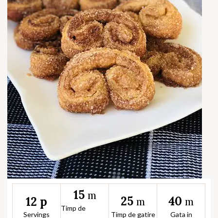
15
m
25
40
12 p
m
m
Timp de
Servings
Timp de gatire
Gata in