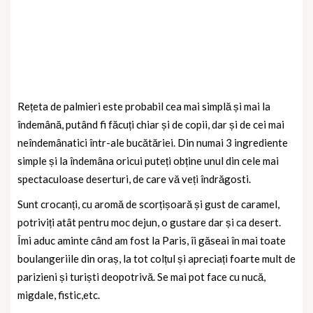
Rețeta de palmieri este probabil cea mai simplă și mai la
îndemână, putând fi făcuți chiar și de copii, dar și de cei mai
neîndemânatici într-ale bucătăriei. Din numai 3 ingrediente
simple și la îndemâna oricui puteți obține unul din cele mai
spectaculoase deserturi, de care vă veți îndrăgosti.
Sunt crocanți, cu aromă de scorțișoară și gust de caramel,
potriviți atât pentru moc dejun, o gustare dar și ca desert.
Îmi aduc aminte când am fost la Paris, îi găseai în mai toate
boulangeriile din oraș, la tot colțul și apreciați foarte mult de
parizieni și turiști deopotrivă. Se mai pot face cu nucă,
migdale, fistic,etc.