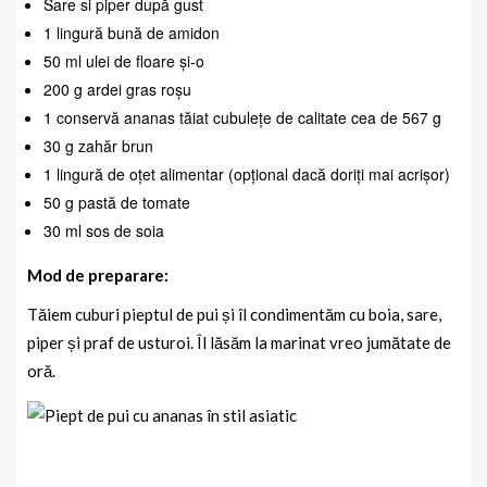
Sare si piper după gust
1 lingură bună de amidon
50 ml ulei de floare și-o
200 g ardei gras roșu
1 conservă ananas tăiat cubulețe de calitate cea de 567 g
30 g zahăr brun
1 lingură de oțet alimentar (opțional dacă doriți mai acrișor)
50 g pastă de tomate
30 ml sos de soia
Mod de preparare:
Tăiem cuburi pieptul de pui și îl condimentăm cu boia, sare,
piper și praf de usturoi. Îl lăsăm la marinat vreo jumătate de
oră.