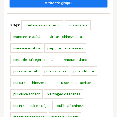
Tags:
Chef nicolaie tomescu
cină asiatică
mâncare asiatică
mâncare chinezeasca
mâncare exotică
piept de pui cu ananas
piept de pui rețetă rapidă
preparat asiatic
pui caramelizat
pui cu ananas
pui cu fructe
pui cu sos chinezesc
pui cu sos dulce acrișor
pui dulce acrișor
pui fraged cu ananas
pui în sos dulce acrișor
pui în stil chinezesc
reteta chinezeasca
rețetă pui asiatic