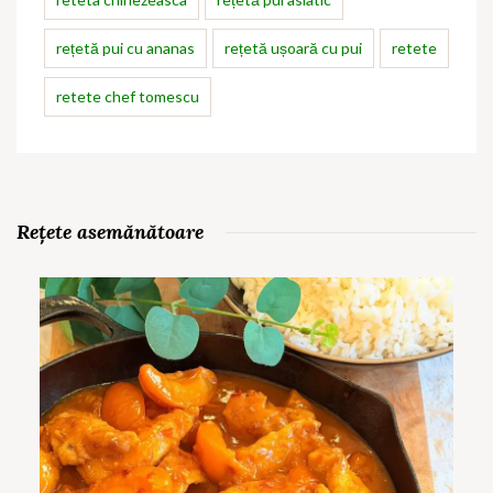
rețetă pui cu ananas
rețetă ușoară cu pui
retete
retete chef tomescu
Rețete asemănătoare