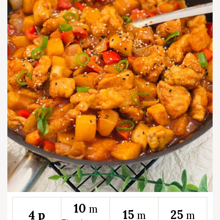
10
m
15
25
4 p
m
m