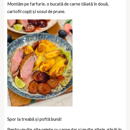
Montăm pe farfurie, o bucată de carne tăiată în două,
cartofii copți și sosul de prune.
Spor la treabă și poftă bună!
Pentru multe alte rețete cu carne dar și multe altele, găsiți în