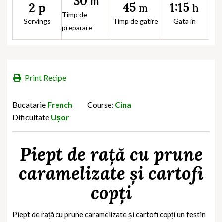
30
m
45
1:15
2 p
m
h
Timp de
Servings
Timp de gatire
Gata in
preparare
Print Recipe
Bucatarie
French
Course:
Cina
Dificultate
Ușor
Piept de rață cu prune
caramelizate și cartofi
copți
Piept de rață cu prune caramelizate și cartofi copți un festin