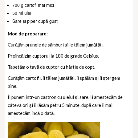
700 g cartofi mai mici
50 ml ulei
Sare și piper după gust
Mod de preparare:
Curățăm prunele de sâmburi și le tăiem jumătăți.
Preîncălzim cuptorul la 180 de grade Celsius.
Tapetăm o tavă de cuptor cu hârtie de copt.
Curățăm cartofii, îi tăiem jumătăți, îi spălăm și îi ștergem
bine.
Îi punem într-un castron cu uleiul și sare. Îi amestecăm de
câteva ori și îi lăsăm petru 5 minute, după care îi mai
amestecăm încă o dată.