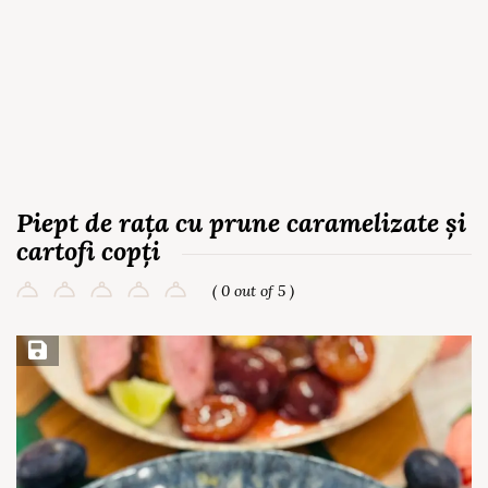
Piept de rața cu prune caramelizate și
cartofi copți
( 0 out of 5 )
Save Recipe