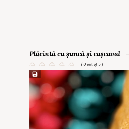
Plăcintă cu șuncă și cașcaval
( 0 out of 5 )
Save Recipe