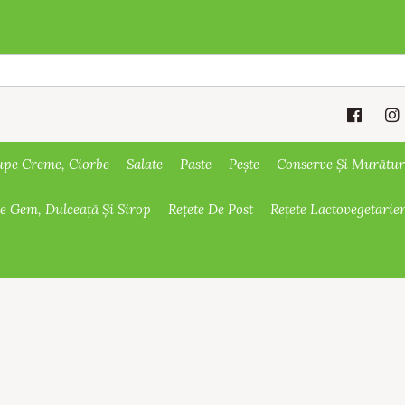
upe Creme, Ciorbe
Salate
Paste
Pește
Conserve Și Murătur
De Gem, Dulceață Și Sirop
Rețete De Post
Rețete Lactovegetarie