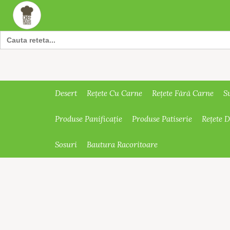
Search
for:
Desert
Rețete Cu Carne
Rețete Fără Carne
S
Produse Panificație
Produse Patiserie
Rețete 
Sosuri
Bautura Racoritoare