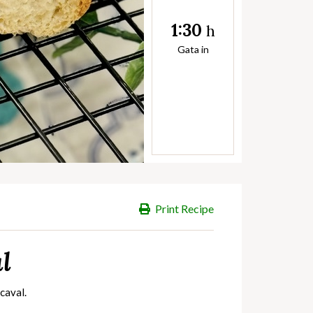
1:30
h
Gata in
Print Recipe
l
caval.