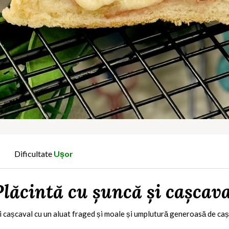
Dificultate
Ușor
Plăcintă cu șuncă și cașcava
și cașcaval cu un aluat fraged și moale și umplutură generoasă de caș