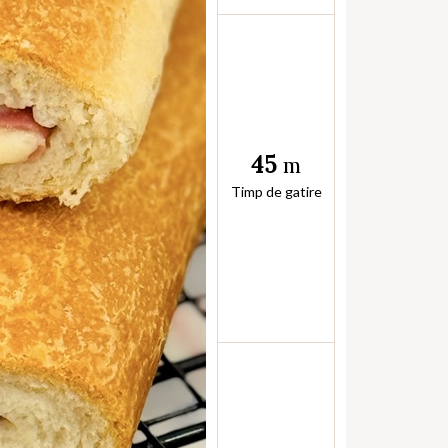
45
m
Timp de gatire