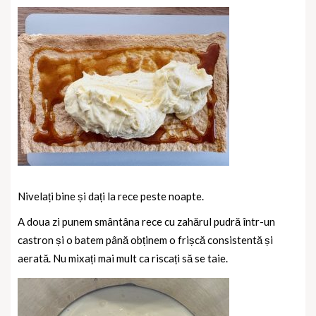
Nivelați bine și dați la rece peste noapte.
A doua zi punem smântâna rece cu zahărul pudră într-un
castron și o batem până obținem o frișcă consistentă și
aerată. Nu mixați mai mult ca riscați să se taie.