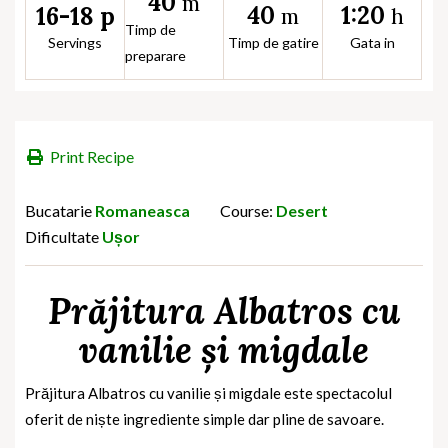
40
m
40
1:20
16-18 p
m
h
Timp de
Servings
Timp de gatire
Gata in
preparare
Print Recipe
Bucatarie
Romaneasca
Course:
Desert
Dificultate
Ușor
Prăjitura Albatros cu
vanilie și migdale
Prăjitura Albatros cu vanilie și migdale este spectacolul
oferit de niște ingrediente simple dar pline de savoare.