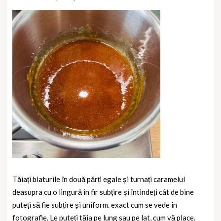
Tăiați blaturile în două părți egale și turnați caramelul
deasupra cu o lingură în fir subțire și întindeți cât de bine
puteți să fie subțire și uniform. exact cum se vede în
fotografie. Le puteți tăia pe lung sau pe lat, cum vă place.