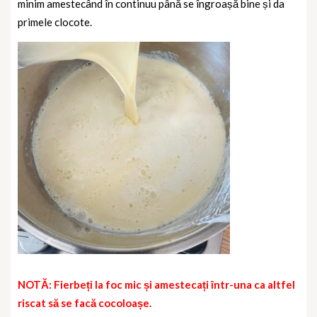
minim amestecând în continuu până se îngroașă bine și da
primele clocote.
NOTĂ: Fierbeți la foc mic și amestecați într-una ca altfel
riscat să se facă cocoloașe.