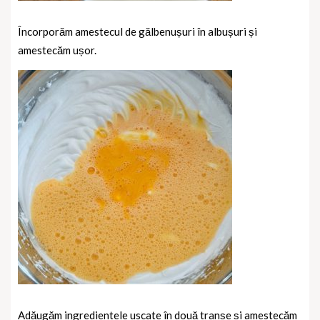
Încorporăm amestecul de gălbenușuri în albușuri și
amestecăm ușor.
Adăugăm ingredientele uscate în două tranșe și amestecăm