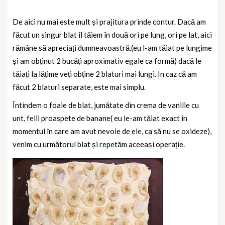
De aici nu mai este mult și prajitura prinde contur. Dacă am
făcut un singur blat îl tăiem în două ori pe lung, ori pe lat, aici
rămâne să apreciați dumneavoastră.(eu l-am tăiat pe lungime
și am obținut 2 bucăți aproximativ egale ca formă) dacă le
tăiați la lățime veți obține 2 blaturi mai lungi. In caz că am
făcut 2 blaturi separate, este mai simplu.
Întindem o foaie de blat, jumătate din crema de vanilie cu
unt, felii proaspete de banane( eu le-am tăiat exact în
momentul în care am avut nevoie de ele, ca să nu se oxideze),
venim cu următorul blat și repetăm aceeași operație.