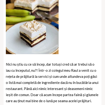
Nici nu știu cu ce să încep, dar totuși cred că ar trebui să o
iau cu începutul, nu?! Într-o zi colegul meu Raul a venit cu o
rețeta de prăjitură la servici și cum unde altundeva poți găsi
o listă mai completă de ingrediente dacă nu în bucătăria unui
restaurant. Până aici nimic interesant și deasemeni nimic
ieșit din comun. Doar că acum începe partea faină și glumele
care au ținut mai bine de o lună pe seama acelei prăjituri.