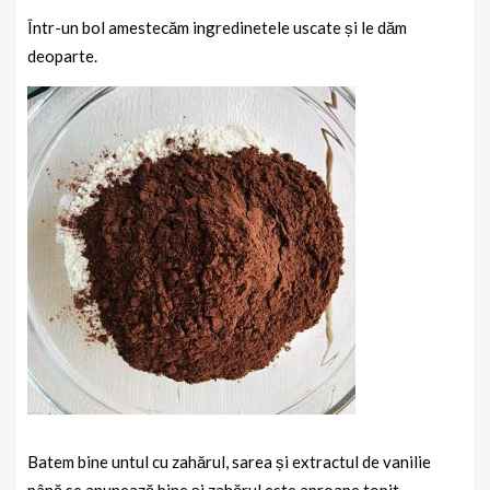
Într-un bol amestecăm ingredinetele uscate și le dăm
deoparte.
Batem bine untul cu zahărul, sarea și extractul de vanilie
până se apunează bine și zahărul este aproape topit.