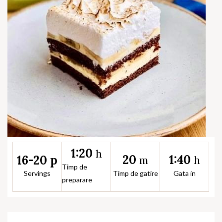
1:20
h
20
1:40
16-20 p
m
h
Timp de
Servings
Timp de gatire
Gata in
preparare