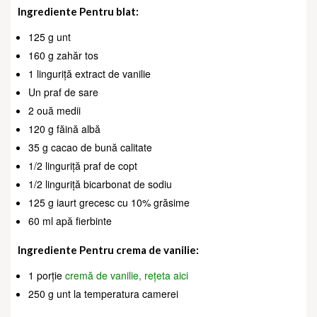
Ingrediente
Pentru blat:
125 g unt
160 g zahăr tos
1 linguriță extract de vanilie
Un praf de sare
2 ouă medii
120 g făină albă
35 g cacao de bună calitate
1/2 linguriță praf de copt
1/2 linguriță bicarbonat de sodiu
125 g iaurt grecesc cu 10% grăsime
60 ml apă fierbinte
Ingrediente Pentru crema de vanilie:
1 porție
cremă de vanilie, rețeta aici
250 g unt la temperatura camerei