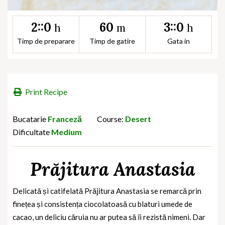
2::0
60
3::0
h
m
h
Timp de preparare
Timp de gatire
Gata in
Print Recipe
Bucatarie
Franceză
Course:
Desert
Dificultate
Medium
Prăjitura Anastasia
Delicată și catifelată Prăjitura Anastasia se remarcă prin
finețea și consistența ciocolatoasă cu blaturi umede de
cacao, un deliciu căruia nu ar putea să îi rezistă nimeni. Dar