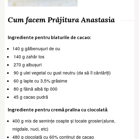
Cum facem Prăjitura Anastasia
Ingrediente pentru blaturile de cacao:
140 g gălbenușuri de ou
140 g zahăr tos
270 g albușuri
90 g ulei vegetal cu gust neutru (da să îl cântăriți)
60 g lapte cu 3,5% grăsime
80 g făină albă tip 000
45 g cacao pudră
Ingrediente pentru cremă pralina cu ciocolată
400 g mix de semințe coapte și tocate grosier(alune,
migdale, nuci, etc)
480 g ciocolată cu 60% conținut de cacao