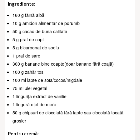
Ingrediente:
160 g făină albă
10 g amidon alimentar de porumb
50 g cacao de bună calitate
5 g praf de copt
5 g bicarbonat de sodiu
1 praf de sare
300 g banane bine coapte(doar banane fără coajă)
100 g zahăr tos
100 ml lapte de soia/cocos/migdale
75 ml ulei vegetal
1 linguriță extract de vanilie
1 lingură oțet de mere
50 g chipsuri de ciocolată fără lapte sau ciocolată tocată
grosie
r
Pentru cremă: