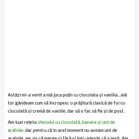
Astăzi mi-a venit a mă juca puțin cu ciocolata și vanilia…mă
tor gândeam cum să încropesc o prăjitură clasică de foi cu
ciocolată și cremă de vanilie, dar să o fac să fie și de post.
Am luat rețeta
checului cu ciocolată, banane și unt de
arahide
, dar pentru că in acel moment nu aveam unt de
arahide, am zis că merge și fără și într-adevăr că a ieșit. Am