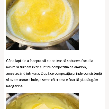
Când laptele a început să clocotească reducem focul la
minim și turnăm în fir subțire compoziția de amidon,
amestecând într-una. După ce compoziția prinde consistență
și avem ușoare bule, e semn că crema e foartă și adăugăm
margarina.