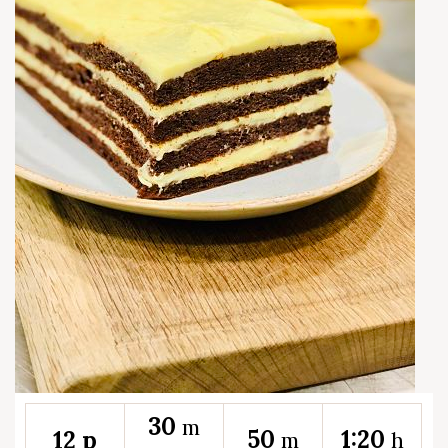
30
m
50
1:20
12 p
m
h