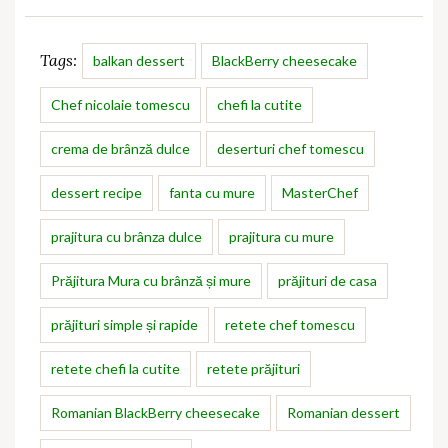
Tags:
balkan dessert
BlackBerry cheesecake
Chef nicolaie tomescu
chefi la cutite
crema de brânză dulce
deserturi chef tomescu
dessert recipe
fanta cu mure
MasterChef
prajitura cu brânza dulce
prajitura cu mure
Prăjitura Mura cu brânză și mure
prăjituri de casa
prăjituri simple și rapide
retete chef tomescu
retete chefi la cutite
retete prăjituri
Romanian BlackBerry cheesecake
Romanian dessert