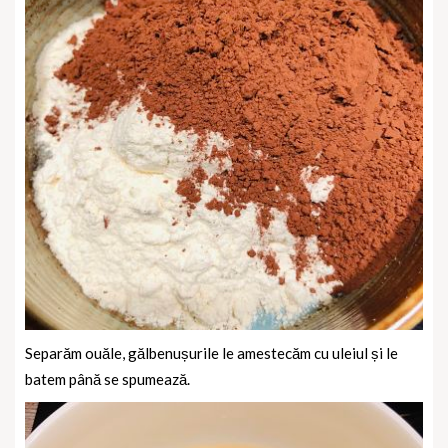
Separăm ouăle, gălbenușurile le amestecăm cu uleiul și le
batem până se spumează.