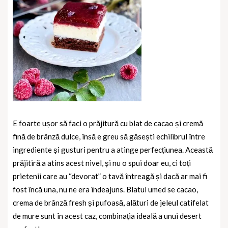
E foarte ușor să faci o prăjitură cu blat de cacao și cremă
fină de brânză dulce, însă e greu să găsești echilibrul între
ingrediente și gusturi pentru a atinge perfecțiunea. Această
prăjitiră a atins acest nivel, și nu o spui doar eu, ci toți
prietenii care au “devorat” o tavă întreagă și dacă ar mai fi
fost încă una, nu ne era îndeajuns. Blatul umed se cacao,
crema de brânză fresh și pufoasă, alături de jeleul catifelat
de mure sunt în acest caz, combinația ideală a unui desert