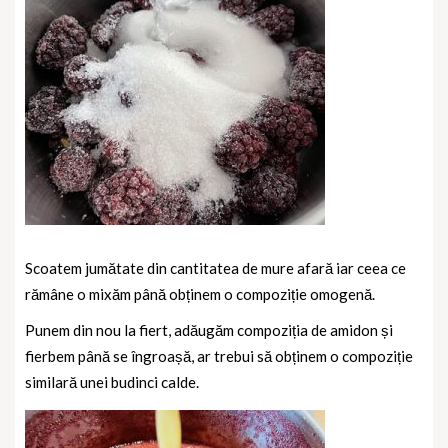
Scoatem jumătate din cantitatea de mure afară iar ceea ce
rămâne o mixăm până obținem o compoziție omogenă.
Punem din nou la fiert, adăugăm compoziția de amidon și
fierbem până se îngroașă, ar trebui să obținem o compoziție
similară unei budinci calde.