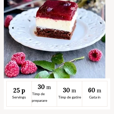
30
m
30
60
25 p
m
m
Timp de
Servings
Timp de gatire
Gata in
preparare