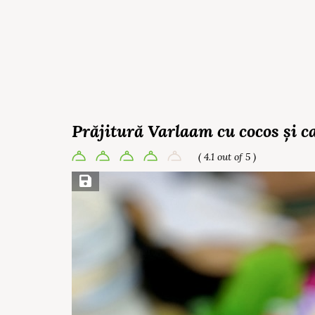
Prăjitură Varlaam cu cocos și c
( 4.1 out of 5 )
Save Recipe