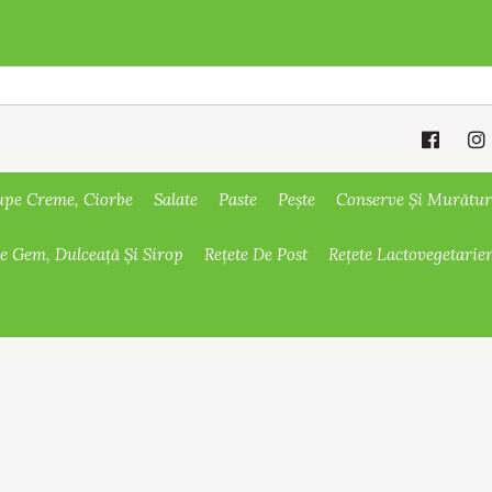
upe Creme, Ciorbe
Salate
Paste
Pește
Conserve Și Murătur
De Gem, Dulceață Și Sirop
Rețete De Post
Rețete Lactovegetarie