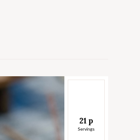
21 p
Servings