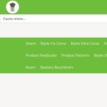
Search
for:
Desert
Rețete Cu Carne
Rețete Fără Carne
S
Produse Panificație
Produse Patiserie
Rețete 
Sosuri
Bautura Racoritoare