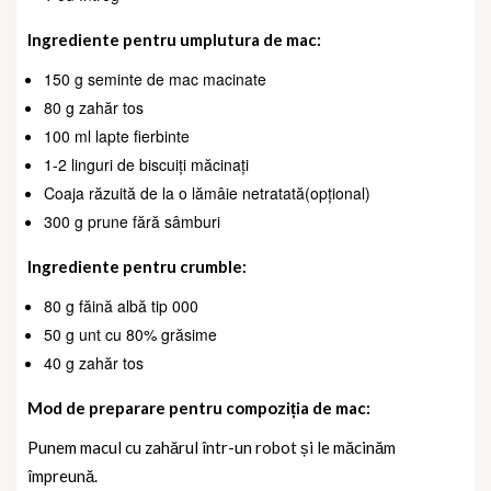
Ingrediente pentru umplutura de mac:
150 g seminte de mac macinate
80 g zahăr tos
100 ml lapte fierbinte
1-2 linguri de biscuiți măcinați
Coaja răzuită de la o lămâie netratată(opțional)
300 g prune fără sâmburi
Ingrediente pentru crumble:
80 g făină albă tip 000
50 g unt cu 80% grăsime
40 g zahăr tos
Mod de preparare pentru compoziția de mac:
Punem macul cu zahărul într-un robot și le măcinăm
împreună.