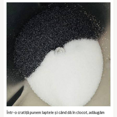
Într-o cratiță punem laptele și când dă în clocot, adăugăm