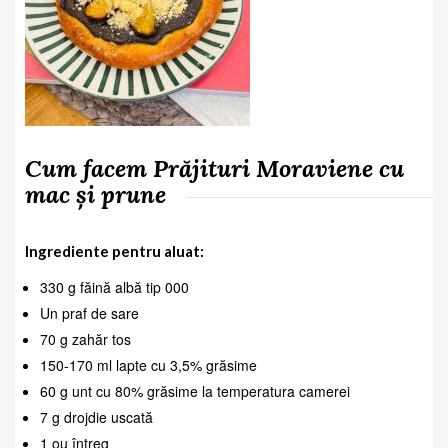
Cum facem Prăjituri Moraviene cu
mac și prune
Ingrediente pentru aluat:
330 g făină albă tip 000
Un praf de sare
70 g zahăr tos
150-170 ml lapte cu 3,5% grăsime
60 g unt cu 80% grăsime la temperatura camerei
7 g drojdie uscată
1 ou întreg