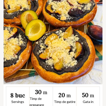
30
m
20
50
8 buc
m
m
Timp de
Servings
Timp de gatire
Gata in
preparare