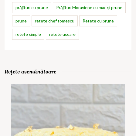
prăjituri cu prune
Prăjituri Moraviene cu mac și prune
prune
retete chef tomescu
Retete cu prune
retete simple
retete usoare
Rețete asemănătoare