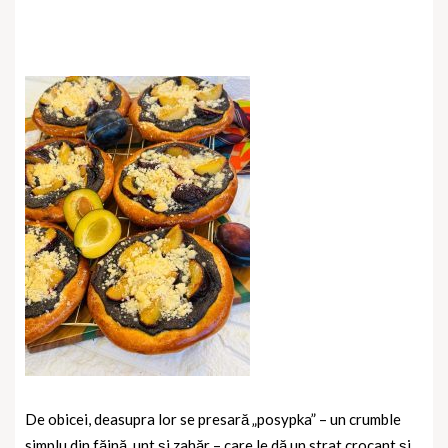
De obicei, deasupra lor se presară „posypka” – un crumble
simplu din făină, unt și zahăr – care le dă un strat crocant și