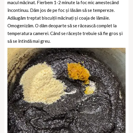
macul măcinat. Fierbem 1-2 minute la foc mic amestecând
încontinuu. Dăm jos de pe foc și lăsăm să se tempereze.
Adăugăm treptat biscuiții măcinați și coaja de lămâie.
Omogenizăm. O dăm deoparte să se răcească complet la
temperatura camerei. Când se răcește trebuie să fie gros și
să se întindă mai greu.