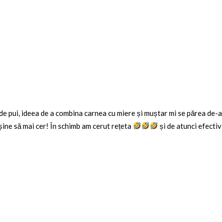
 pui, ideea de a combina carnea cu miere și muștar mi se părea de-a d
șine să mai cer! În schimb am cerut rețeta
și de atunci efectiv 