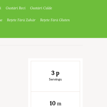
i
Gustări Reci
Gustări Calde
ne
Rețete Fără Zahăr
Rețete Fără Gluten
3 p
Servings
10
m