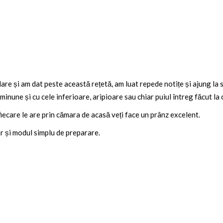
lare și am dat peste această rețetă, am luat repede notițe și ajung l
minune și cu cele inferioare, aripioare sau chiar puiul întreg făcut la 
iecare le are prin cămara de acasă veți face un prânz excelent.
ar și modul simplu de preparare.