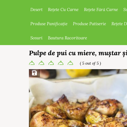
Desert
Rețete Cu Carne
Rețete Fără Carne
S
Produse Panificație
Produse Patiserie
Rețete 
Sosuri
Bautura Racoritoare
Pulpe de pui cu miere, muștar și
( 5 out of 5 )
Save Recipe