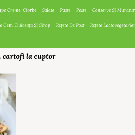
upe Creme, Ciorbe
Salate
Paste
Pește
Conserve Și Murătur
De Gem, Dulceață Și Sirop
Rețete De Post
Rețete Lactovegetarie
 cartofi la cuptor