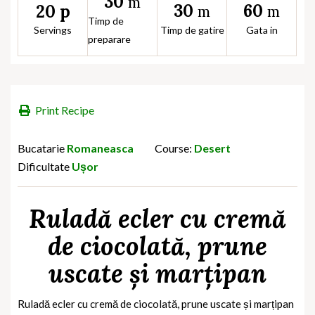
30
m
30
60
20 p
m
m
Timp de
Servings
Timp de gatire
Gata in
preparare
Print Recipe
Bucatarie
Romaneasca
Course:
Desert
Dificultate
Ușor
Ruladă ecler cu cremă
de ciocolată, prune
uscate și marțipan
Ruladă ecler cu cremă de ciocolată, prune uscate și marțipan