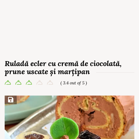
Ruladă ecler cu cremă de ciocolată,
prune uscate și marțipan
( 3.4 out of 5 )
Save Recipe