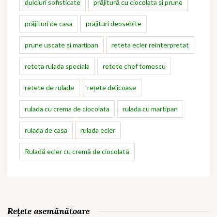
dulciuri sofisticate
prăjitură cu ciocolata și prune
prăjituri de casa
prajituri deosebite
prune uscate și marțipan
reteta ecler reinterpretat
reteta rulada speciala
retete chef tomescu
retete de rulade
rețete delicoase
rulada cu crema de ciocolata
rulada cu martipan
rulada de casa
rulada ecler
Ruladă ecler cu cremă de ciocolată
Rețete asemănătoare