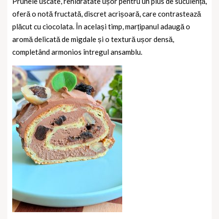
Prunele uscate, rehidratate ușor pentru un plus de suculență,
oferă o notă fructată, discret acrișoară, care contrastează
plăcut cu ciocolata. În același timp, marțipanul adaugă o
aromă delicată de migdale și o textură ușor densă,
completând armonios întregul ansamblu.