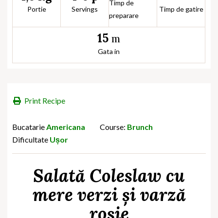
Timp de
Portie
Servings
Timp de gatire
preparare
15
m
Gata in
Print Recipe
Bucatarie
Americana
Course:
Brunch
Dificultate
Ușor
Salată Coleslaw cu
mere verzi și varză
roșie