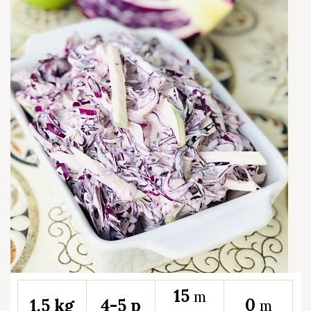
15
m
0
1,5 kg
4-5 p
m