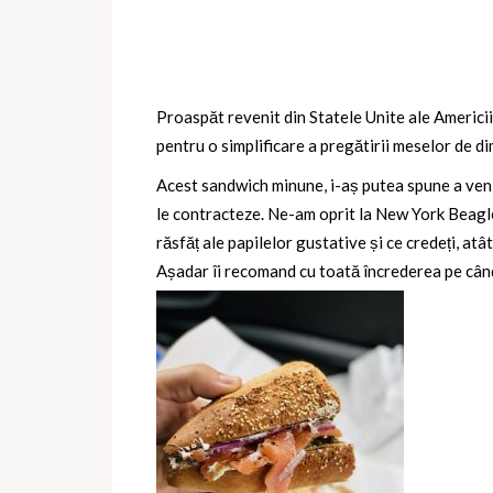
Proaspăt revenit din Statele Unite ale Americii
pentru o simplificare a pregătirii meselor de di
Acest sandwich minune, i-aș putea spune a venit
le contracteze. Ne-am oprit la New York Beagl
răsfăț ale papilelor gustative și ce credeți, at
Așadar îi recomand cu toată încrederea pe cân