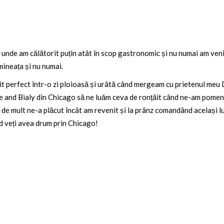
 unde am călătorit puțin atât în
scop gastronomic și nu numai am venit
mineața și nu numai.
 perfect într-o zi ploioasă și urâtă când mergeam cu prietenul meu D
e and Bialy din Chicago să ne luăm ceva de ronțăit când ne-am pomen
ât de mult ne-a plăcut încât am revenit și la prânz comandând același 
d veți avea drum prin Chicago!