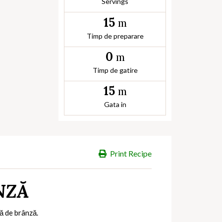
Servings
15
m
Timp de preparare
0
m
Timp de gatire
15
m
Gata in
Print Recipe
NZĂ
ă de brânză.