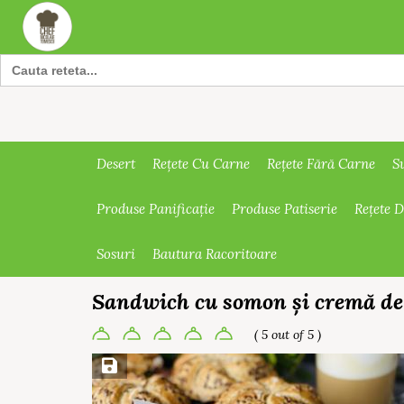
Search
for:
Desert
Rețete Cu Carne
Rețete Fără Carne
S
Produse Panificație
Produse Patiserie
Rețete 
Sosuri
Bautura Racoritoare
Sandwich cu somon și cremă de
( 5 out of 5 )
Save Recipe