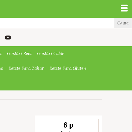
i
Gustări Reci
Gustări Calde
ne
Rețete Fără Zahăr
Rețete Fără Gluten
6 p