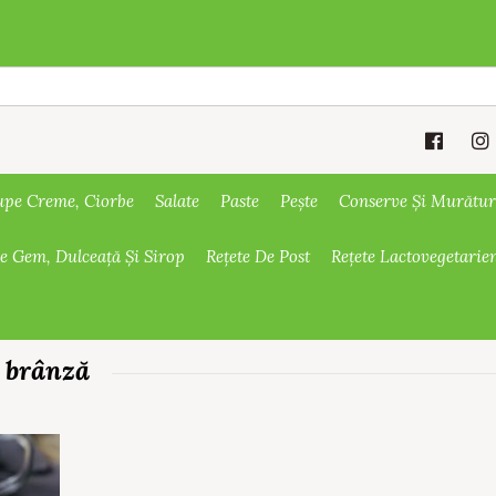
upe Creme, Ciorbe
Salate
Paste
Pește
Conserve Și Murătur
De Gem, Dulceață Și Sirop
Rețete De Post
Rețete Lactovegetarie
 brânză