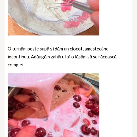
O turnăm peste supă și dăm un clocot, amestecând
încontinuu. Adăugăm zahărul și o lăsăm să se răcească
complet.