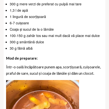
300 g mere verzi de preferat cu pulpă mai tare
1,3 l de apă
1 lingură de scorțișoară
6-7 cuișoare
Coaja și sucul de la o lămâie
100-150 g zahăr tos sau mai mult dacă vă place mai dulce
300 g smântână dulce
30 g făină albă
Mod de preparare:
Într-o oală încăpătoare punem apa, scorțișoară, cuișoarele,
praful de sare, sucul și coaja de lămâie și dăm un clocot.