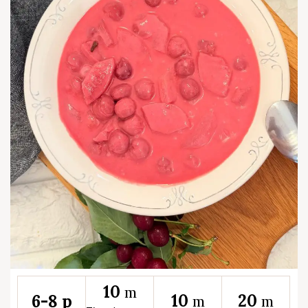
10
m
10
20
6-8 p
m
m