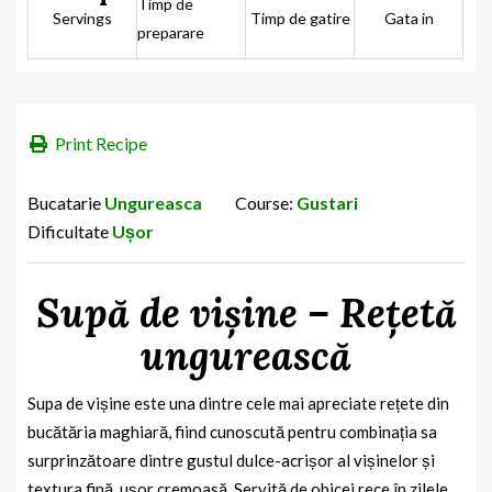
Timp de
Servings
Timp de gatire
Gata in
preparare
Print Recipe
Bucatarie
Ungureasca
Course:
Gustari
Dificultate
Ușor
Supă de vișine – Rețetă
ungurească
Supa de vișine este una dintre cele mai apreciate rețete din
bucătăria maghiară, fiind cunoscută pentru combinația sa
surprinzătoare dintre gustul dulce-acrișor al vișinelor și
textura fină, ușor cremoasă. Servită de obicei rece în zilele