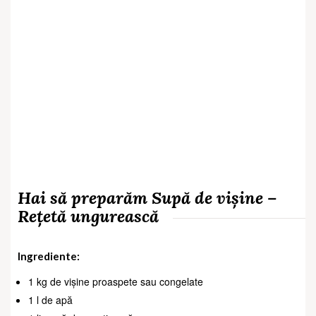
Hai să preparăm Supă de vișine –
Rețetă ungurească
Ingrediente:
1 kg de vișine proaspete sau congelate
1 l de apă