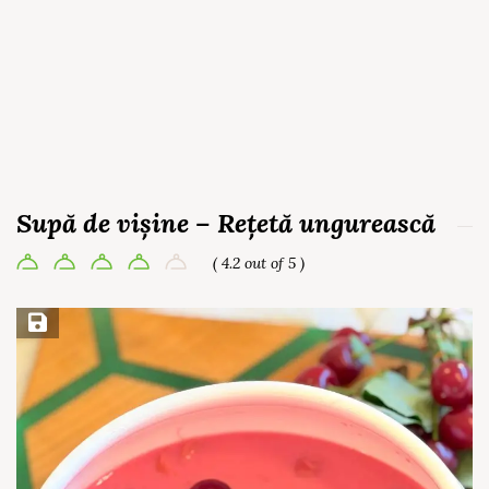
Supă de vișine – Rețetă ungurească
( 4.2 out of 5 )
Save Recipe