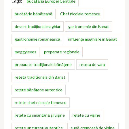
Tags:
bucătăria Europei Centrale
bucătărie bănățeană
Chef nicolaie tomescu
desert tradițional maghiar
gastronomie din Banat
gastronomie românească
influențe maghiare în Banat
meggyleves
preparate regionale
preparate tradiționale bănățene
reteta de vara
reteta traditionala din Banat
rețete bănățene autentice
retete chef nicolaie tomescu
rețete cu smântână și vișine
rețete cu vișine
rețete ungurești autentice
supă cremoasă de vișine.