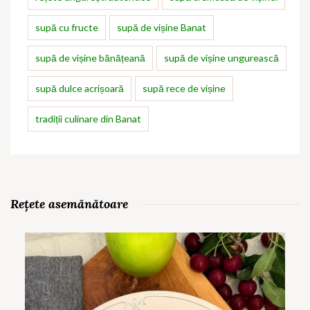
supă cu fructe
supă de vișine Banat
supă de vișine bănățeană
supă de vișine ungurească
supă dulce acrișoară
supă rece de vișine
tradiții culinare din Banat
Rețete asemănătoare