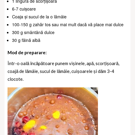
1 lingură de scorțișoară
6-7 cuișoare
Coaja și sucul de la o lămâie
100-150 g zahăr tos sau mai mult dacă vă place mai dulce
300 g smântână dulce
30 g făină albă
Mod de preparare:
Într-o oală încăpătoare punem vișinele, apă, scorțișoară,
coajă de lămâie, sucul de lămâie, cuișoarele și dăm 3-4
clocote.