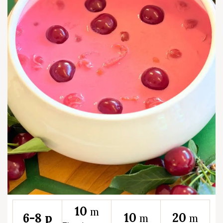
10
m
10
20
6-8 p
m
m