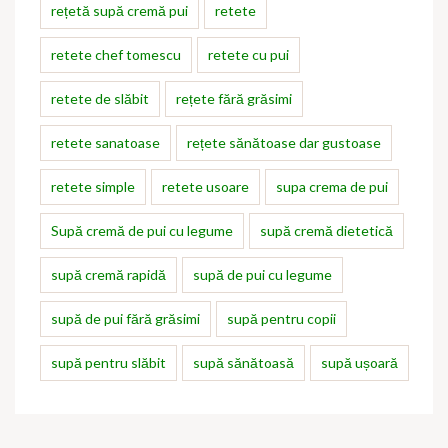
rețetă supă cremă pui
retete
retete chef tomescu
retete cu pui
retete de slăbit
rețete fără grăsimi
retete sanatoase
rețete sănătoase dar gustoase
retete simple
retete usoare
supa crema de pui
Supă cremă de pui cu legume
supă cremă dietetică
supă cremă rapidă
supă de pui cu legume
supă de pui fără grăsimi
supă pentru copii
supă pentru slăbit
supă sănătoasă
supă ușoară