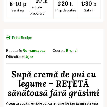
10
m
1:20
1:30
8-10 p
h
h
Timp de
Servings
Timp de gatire
Gata in
preparare
Print Recipe
Bucatarie
Romaneasca
Course:
Brunch
Dificultate
Ușor
Supă cremă de pui cu
legume – REȚETĂ
sănătoasă fără grăsimi
Aceasta Supă cremă de pui cu legume fără grăsimi este una