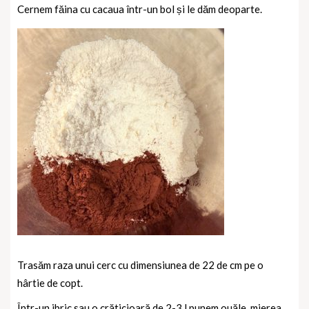
Cernem făina cu cacaua într-un bol și le dăm deoparte.
Trasăm raza unui cerc cu dimensiunea de 22 de cm pe o
hârtie de copt.
Într-un ibric sau o crăticioară de 2-3 l punem ouăle, mierea,