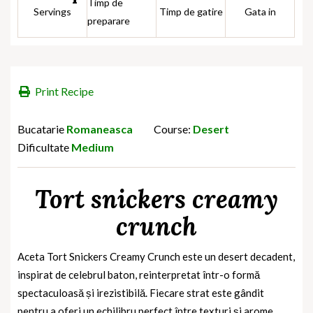
Timp de
Servings
Timp de gatire
Gata in
preparare
Print Recipe
Bucatarie
Romaneasca
Course:
Desert
Dificultate
Medium
Tort snickers creamy
crunch
Aceta Tort Snickers Creamy Crunch este un desert decadent,
inspirat de celebrul baton, reinterpretat într-o formă
spectaculoasă și irezistibilă. Fiecare strat este gândit
pentru a oferi un echilibru perfect între texturi și arome