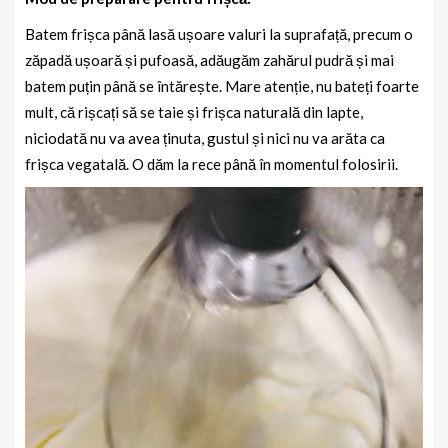
Batem frișca până lasă ușoare valuri la suprafață, precum o
zăpadă ușoară și pufoasă, adăugăm zahărul pudră și mai
batem puțin până se întărește. Mare atenție, nu bateți foarte
mult, că rișcați să se taie și frișca naturală din lapte,
niciodată nu va avea ținuta, gustul și nici nu va arăta ca
frișca vegatală. O dăm la rece până în momentul folosirii.