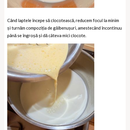
Când laptele începe să clocotească, reducem focul la minim
și turnăm compoziția de gălbenușuri, amestecând încontinuu
până se îngroșă și dă câteva mici clocote.