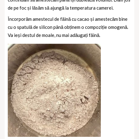
de pe foc și lăsăm să ajungă la temperatura camerei.
Încorporăm amestecul de făină cu cacao și amestecăm bine
cu o spatulă de silicon până obținem o compoziție omogenă.
Va ieși destul de moale, nu mai adăugați făină.