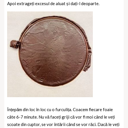
Apoi extrageți excesul de aluat și dați-l deoparte.
Înțepăm din loc în loc cu o furculița. Coacem fiecare foaie
câte 6-7 minute. Nu vă faceți griji că vor fi moi când le veți
scoate din cuptor, se vor întării când se vor răci. Dacă le veți