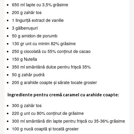
650 ml lapte cu 3,5% grăsime
200 g zahăr tos
1 linguriță extract de vanilie
3 gălbenușuri
50 g amidon de porumb
130 gr unt cu minim 82% grăsime
250 g ciocolată cu 55% conținut de cacao
150 g Nutella
350 ml smântână dulce pentru frișcă 35%
50 g zahăr pudră
200 g arahide coapte și sărate tocate grosier
Ingrediente pentru cremă caramel cu arahide coapte:
300 g zahăr tos
220 g unt cu 80% conținut de grăsime
300 ml smântână din lapte pentru frișcă cu 35-36% grăsime
100 g nucă coaptă și tocată grosier