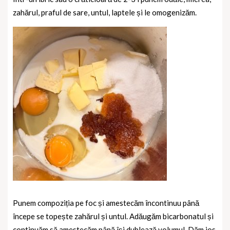
zahărul, praful de sare, untul, laptele și le omogenizăm.
Punem compoziția pe foc și amestecăm încontinuu până
începe se topește zahărul și untul. Adăugăm bicarbonatul și
continuăm să amestecăm până își dublează volumul. Dăm jos