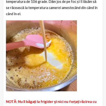
temperatura de 106 grade. Dăm jos de pe foc și îl lăsăm să
se răcească la temperatura camerei amestecând din când în
când în el.
NOTĂ: Nu îl băgați la frigider și nici nu forțați răcirea cu