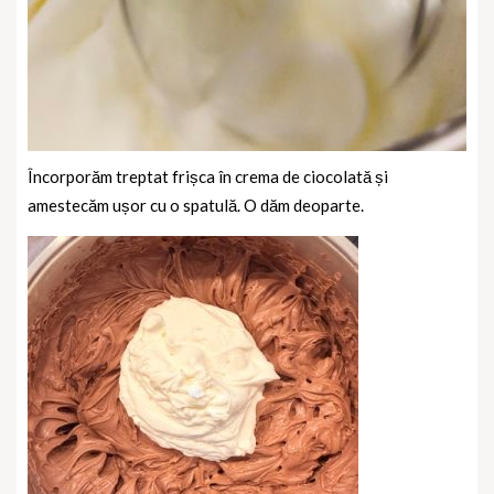
Încorporăm treptat frișca în crema de ciocolată și
amestecăm ușor cu o spatulă. O dăm deoparte.