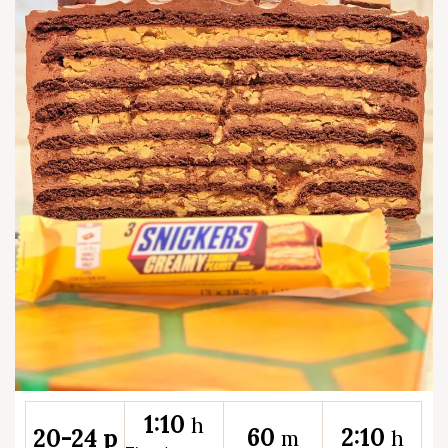
1:10
h
60
2:10
20-24 p
m
h