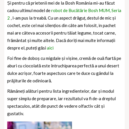
Și pentru că prietenii mei de la Bosh România mi-au făcut
cadou ultimul model de
robot de Bucătărie Bosh MUM, Seria
2
, l-am pus la treabă. Cu un aspect drăguț, destul de mic și
cochet, este cel mai silențios din câte am folosit, in pachet
mai are câteva accesorii pentru tăiat legume, tocat carne,
frământat și multe altele. Dacă doriți mai multe informații
despre el, puteți găsi
aici
Foi fine de doboș cu migdale și vișine, cremă de ouă fiartă pe
aburi cu ciocolată este întruchiparea perfectă a unui desert
dulce acrișor, foarte aspectuos care te duce cu gândul la
prăjiturile de odinioară.
Rămâneți alături pentru lista ingredientelor, dar și modul
super simplu de preparare, iar rezultatul va fi de-a dreptul
spectaculos, atât din punct de vedere olfactiv cât și
gustativ.