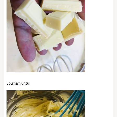
Spumăm untul