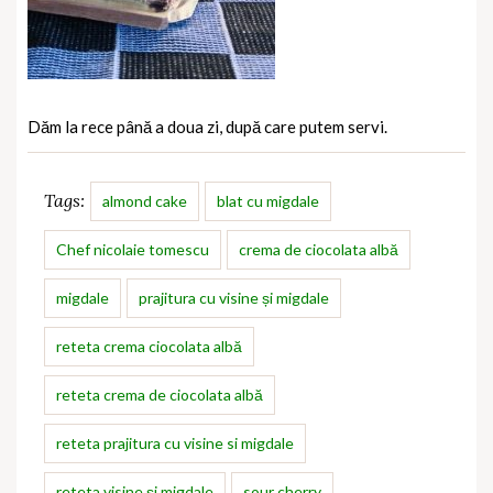
Dăm la rece până a doua zi, după care putem servi.
Tags:
almond cake
blat cu migdale
Chef nicolaie tomescu
crema de ciocolata albă
migdale
prajitura cu visine și migdale
reteta crema ciocolata albă
reteta crema de ciocolata albă
reteta prajitura cu visine si migdale
reteta visine și migdale
sour cherry