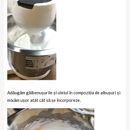
Adăugăm gălbenușurile și uleiul în compoziția de albușuri și
mixăm ușor atât cât să se încorporeze.