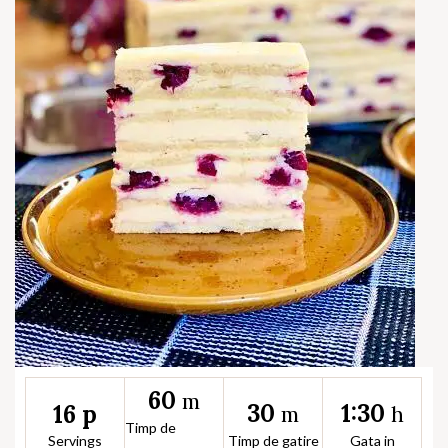
60
m
30
1:30
16 p
m
h
Timp de
Servings
Timp de gatire
Gata in