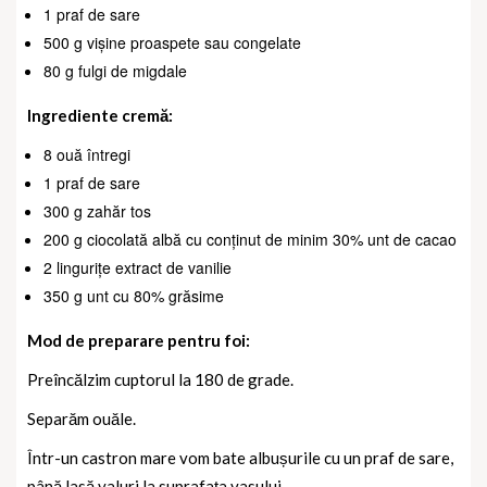
1 praf de sare
500 g vișine proaspete sau congelate
80 g fulgi de migdale
Ingrediente cremă:
8 ouă întregi
1 praf de sare
300 g zahăr tos
200 g ciocolată albă cu conținut de minim 30% unt de cacao
2 lingurițe extract de vanilie
350 g unt cu 80% grăsime
Mod de preparare pentru foi:
Preîncălzim cuptorul la 180 de grade.
Separăm ouăle.
Într-un castron mare vom bate albușurile cu un praf de sare,
până lasă valuri la suprafața vasului.