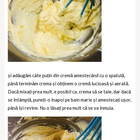
și adăugăm câte puțin din cremă amestecând cu o spatulă,
până terminăm crema și obținem o cremă lucioasă și aerată.
Dacă mixați prea mult, e posibil ca, crema să se taie, dar dacă
se întâmplă, puneți-o înapoi pe bain marie și amestecați ușor,
până își revine. Nu o lăsați prea mult că se va înmuia.